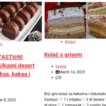
Kolaci
ci
Kolač s grisom
TASTIčNI
Ukusni desert
tuning
March 14, 2023
ksa, kakaa i
0
Brzi gris kolač sa keksima i čokolad
Sastojci
1 l mlijeka
2 dl šećera
r 8, 2023
dl grisa
1 žumanjak
2 vanilin še