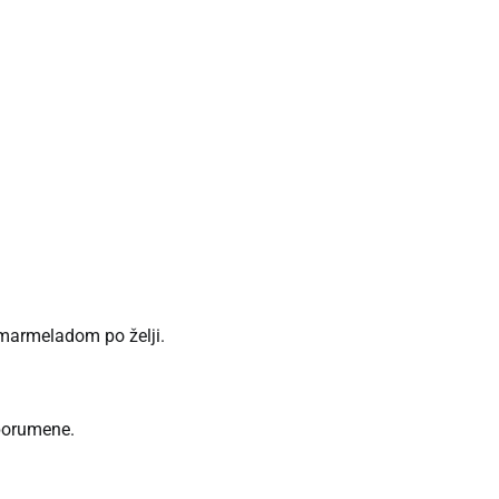
e marmeladom po želji.
 porumene.