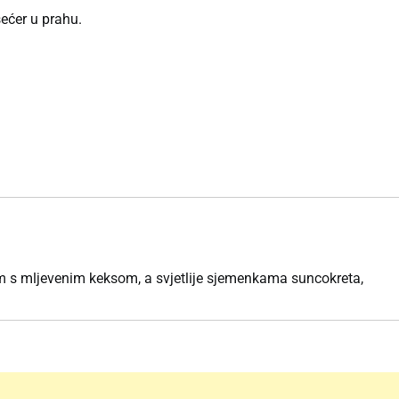
šećer u prahu.
 s mljevenim keksom, a svjetlije sjemenkama suncokreta,