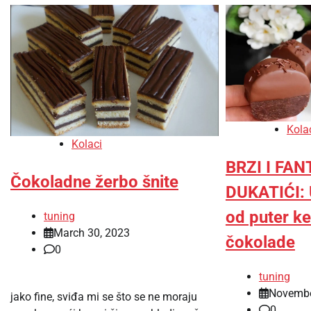
Kola
Kolaci
BRZI I FAN
Čokoladne žerbo šnite
DUKATIĆI: 
od puter ke
tuning
March 30, 2023
čokolade
0
tuning
Novembe
jako fine, sviđa mi se što se ne moraju
0