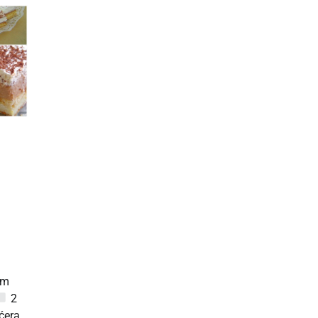
om
2
ćera