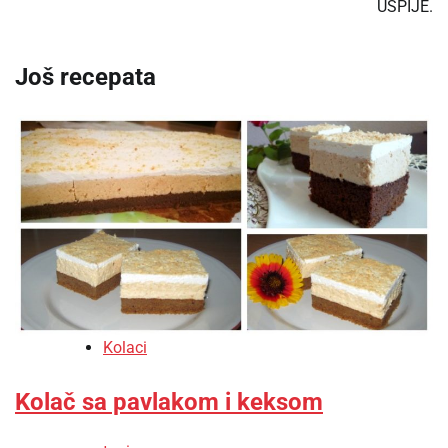
USPIJE.
Još recepata
Kolaci
Kolač sa pavlakom i keksom