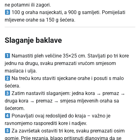
ne potamni ili zagori.
100 g oraha nasjeckati, a 900 g samljeti. Pomiješati
mljevene orahe sa 150 g šećera.
Slaganje baklave
Namastiti pleh veličine 35×25 cm. Stavljati po tri kore
jednu na drugu, svaku premazati vrućom smjesom
maslaca i ulja.
Na treću koru staviti sjeckane orahe i posuti s malo
šećera.
Zatim nastaviti slaganjem: jedna kora → premaz →
druga kora → premaz → smjesa mljevenih oraha sa
šećerom.
Ponavljati ovaj redoslijed do kraja – važno je
ravnomjerno rasporediti kore i nadjev.
Za završetak ostaviti tri kore, svaku premazati osim
gornje. Prije rezanja, blago pritisnuti dlanovima da se