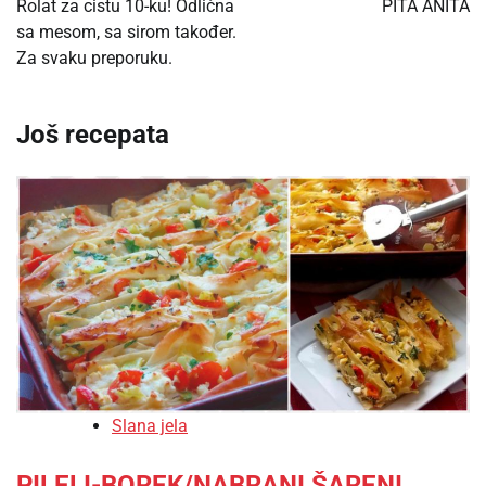
Rolat za cistu 10-ku! Odlična
PITA ANITA
sa mesom, sa sirom također.
Za svaku preporuku.
Još recepata
Slana jela
PILELI-BOREK/NABRANI ŠARENI