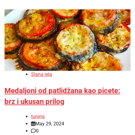
Slana jela
Medaljoni od patlidžana kao picete:
brz i ukusan prilog
tuning
May 29, 2024
0