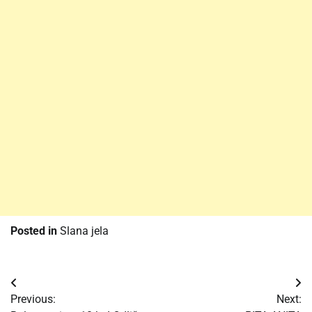
Posted in
Slana jela
Post
Previous:
Next:
navigation