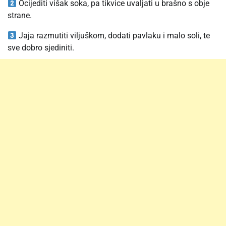
Ocijediti višak soka, pa tikvice uvaljati u brašno s obje
strane.
Jaja razmutiti viljuškom, dodati pavlaku i malo soli, te
sve dobro sjediniti.