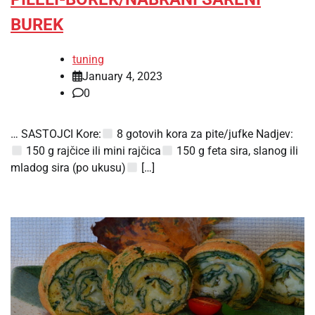
BUREK
tuning
January 4, 2023
0
… SASTOJCI Kore:
8 gotovih kora za pite/jufke Nadjev:
150 g rajčice ili mini rajčica
150 g feta sira, slanog ili
mladog sira (po ukusu)
[…]