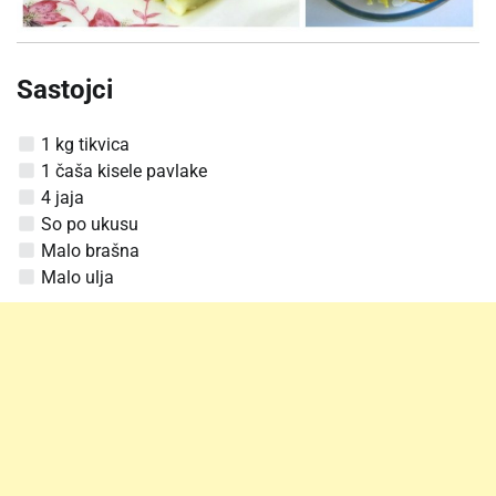
Sastojci
1 kg tikvica
1 čaša kisele pavlake
4 jaja
So po ukusu
Malo brašna
Malo ulja