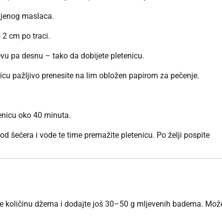
pljenog maslaca.
 2 cm po traci.
evu pa desnu – tako da dobijete pletenicu.
enicu pažljivo prenesite na lim obložen papirom za pečenje.
enicu oko 40 minuta.
od šećera i vode te time premažite pletenicu. Po želji pospite
te količinu džema i dodajte još 30–50 g mljevenih badema. Mož