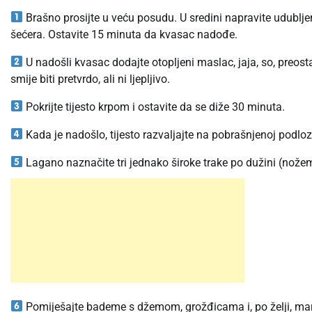
Brašno prosijte u veću posudu. U sredini napravite udublje
šećera. Ostavite 15 minuta da kvasac nadođe.
U nadošli kvasac dodajte otopljeni maslac, jaja, so, preostal
smije biti pretvrdo, ali ni ljepljivo.
Pokrijte tijesto krpom i ostavite da se diže 30 minuta.
Kada je nadošlo, tijesto razvaljajte na pobrašnjenoj podloz
Lagano naznačite tri jednako široke trake po dužini (nože
Pomiješajte bademe s džemom, grožđicama i, po želji, m