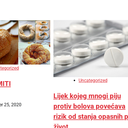
tegorized
Uncategorized
MITI
Lijek kojeg mnogi piju
r 25, 2020
protiv bolova povećava
rizik od stanja opasnih 
život