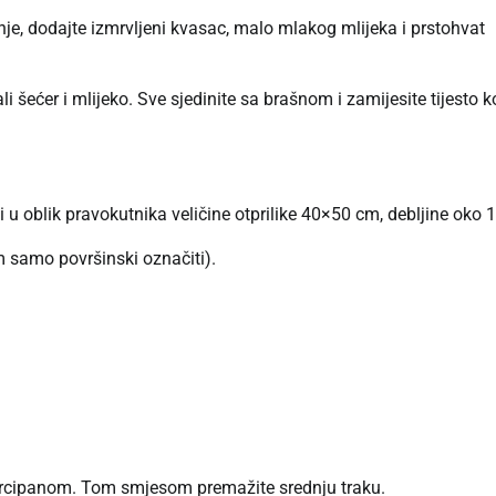
nje, dodajte izmrvljeni kvasac, malo mlakog mlijeka i prstohvat
i šećer i mlijeko. Sve sjedinite sa brašnom i zamijesite tijesto k
i u oblik pravokutnika veličine otprilike 40×50 cm, debljine oko 
m samo površinski označiti).
arcipanom. Tom smjesom premažite srednju traku.