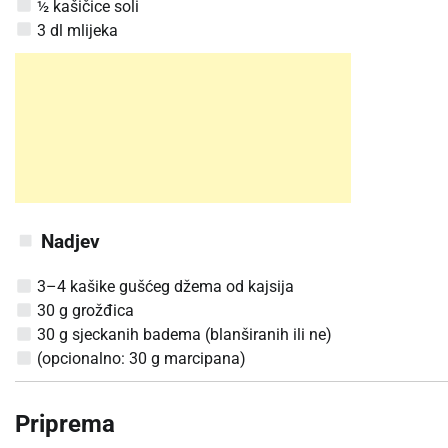
½ kašičice soli
3 dl mlijeka
Nadjev
3–4 kašike gušćeg džema od kajsija
30 g grožđica
30 g sjeckanih badema (blanširanih ili ne)
(opcionalno: 30 g marcipana)
Priprema