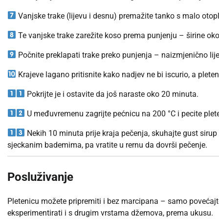
Vanjske trake (lijevu i desnu) premažite tanko s malo oto
Te vanjske trake zarežite koso prema punjenju – širine oko
Počnite preklapati trake preko punjenja – naizmjenično lij
Krajeve lagano pritisnite kako nadjev ne bi iscurio, a plet
Pokrijte je i ostavite da još naraste oko 20 minuta.
U međuvremenu zagrijte pećnicu na 200 °C i pecite plet
Nekih 10 minuta prije kraja pečenja, skuhajte gust sirup 
sjeckanim bademima, pa vratite u rernu da dovrši pečenje.
Posluživanje
Pletenicu možete pripremiti i bez marcipana – samo povećaj
eksperimentirati i s drugim vrstama džemova, prema ukusu.