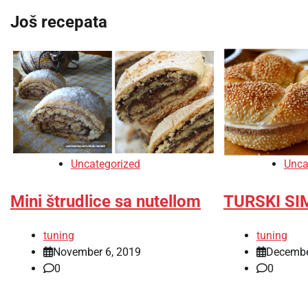
Još recepata
Unca
Uncategorized
TURSKI SI
Mini štrudlice sa nutellom
tuning
tuning
Decembe
November 6, 2019
0
0