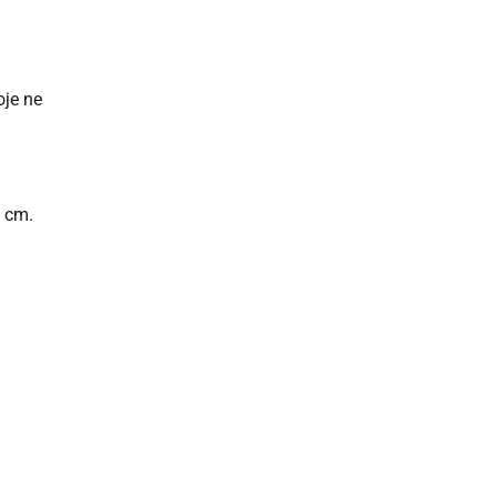
oje ne
1 cm.