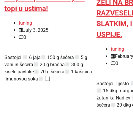
ŽELI NA B
topi u ustima!
RAZVESELI
SLATKIM, 
tuning
July 3, 2025
USPIJE.
0
tuning
February
Sastojci
6 jaja
150 g šećera
5 g
0
vanilin šećera
20 g brašna
300 g
kisele pavlake
70 g šećera
1 kašičica
limunovog soka
[…]
Sastojci Tijesto
15 dkg margar
žutanjka Nadjev
šećera
20 dkg 