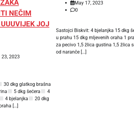
RZAKA
May 17, 2023
0
TI NEČIM
I UUUVIJEK JOJ
Sastojci Biskvit: 4 bjelanjka 15 dkg š
u prahu 15 dkg mljevenih oraha 1 pr
za pecivo 1,5 žlica gustina 1,5 žlica 
od naranče […]
 23, 2023
30 dkg glatkog brašna
ina
5 dkg šećera
4
4 bjelanjka
20 dkg
oraha […]