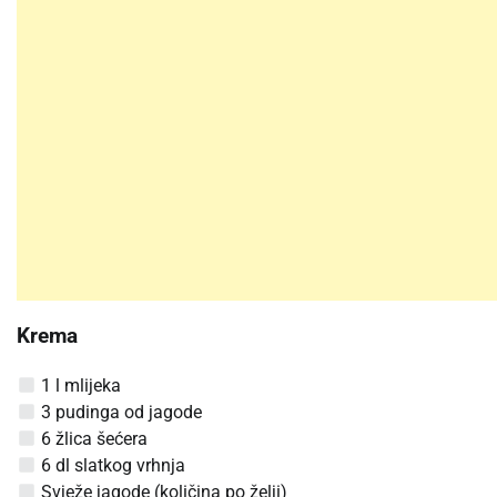
Krema
1 l mlijeka
3 pudinga od jagode
6 žlica šećera
6 dl slatkog vrhnja
Svježe jagode (količina po želji)