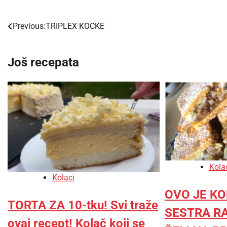
Previous:
TRIPLEX KOCKE
Post
navigation
Još recepata
Kola
Kolaci
OVO JE KO
TORTA ZA 10-tku! Svi traže
SESTRA R
ovaj recept! Kolač koji se