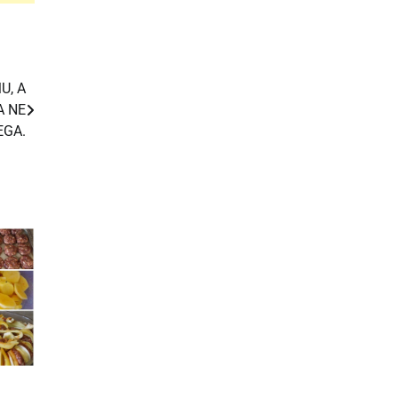
U, A
A NE
EGA.