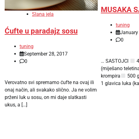
MUSAKA S
Slana jela
tuning
Ćufte u paradajz sosu
January 
0
tuning
September 28, 2017
… SASTOJCI
4
0
(miješano teletina
krompira
500 g 
Verovatno svi spremamo ćufte na ovaj ili
1 glavica luka (k
onaj način, ali svakako slično. Ja ne volim
prženi luk u sosu, on mi daje slatkasti
ukus, a […]