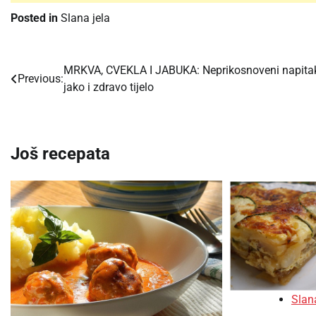
Posted in
Slana jela
MRKVA, CVEKLA I JABUKA: Neprikosnoveni napita
Post
Previous:
jako i zdravo tijelo
navigation
Još recepata
Slana