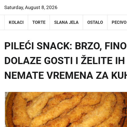
Skip
Saturday, August 8, 2026
to
content
KOLACI
TORTE
SLANA JELA
OSTALO
PECIVO
PILEĆI SNACK: BRZO, FI
DOLAZE GOSTI I ŽELITE IH
NEMATE VREMENA ZA KU