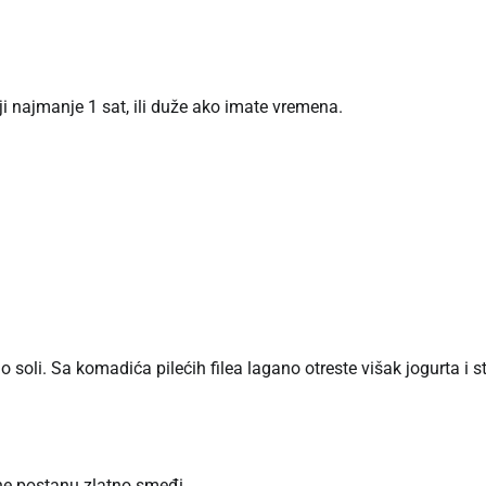
oji najmanje 1 sat, ili duže ako imate vremena.
 soli. Sa komadića pilećih filea lagano otreste višak jogurta i s
 ne postanu zlatno smeđi.