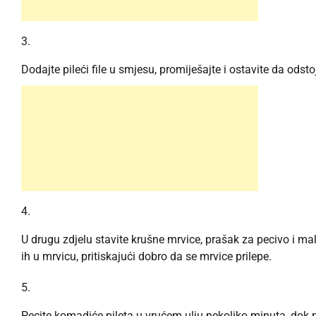
Dodajte pileći file u smjesu, promiješajte i ostavite da odst
U drugu zdjelu stavite krušne mrvice, prašak za pecivo i malo
ih u mrvicu, pritiskajući dobro da se mrvice prilepe.
Pecite komadiće pileta u vrućem ulju nekoliko minuta, dok