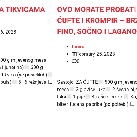
A TIKVICAMA
OVO MORATE PROBATI
ĆUFTE I KROMPIR – BR
FINO, SOČNO I LAGANO
6, 2023
tuning
February 25, 2023
00 g mljevenog mesa
0
 i junetina)
600 g
tikvica (ne prevelikih)
apula)
5–6 režnjeva […]
Sastojci ZA ĆUFTE
500 g mljeven
mesa
2 glavice luka
2 česna bij
luka
1 jaje
3 kašike prezle
So,
biber, tucana paprika (po potrebi) […]