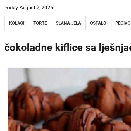
Skip
Friday, August 7, 2026
to
content
KOLACI
TORTE
SLANA JELA
OSTALO
PECIVO
čokoladne kiflice sa lješnj