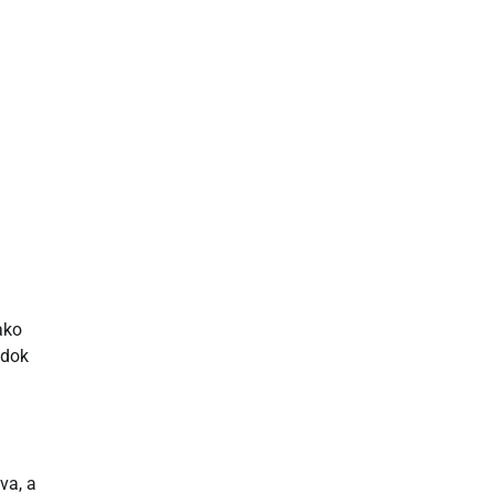
ako
 dok
va, a