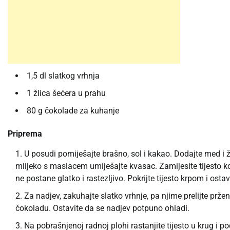
1,5 dl slatkog vrhnja
1 žlica šećera u prahu
80 g čokolade za kuhanje
Priprema
U posudi pomiješajte brašno, sol i kakao. Dodajte med i 
mlijeko s maslacem umiješajte kvasac. Zamijesite tijesto koj
ne postane glatko i rastezljivo. Pokrijte tijesto krpom i os
Za nadjev, zakuhajte slatko vrhnje, pa njime prelijte pržen
čokoladu. Ostavite da se nadjev potpuno ohladi.
Na pobrašnjenoj radnoj plohi rastanjite tijesto u krug i pod