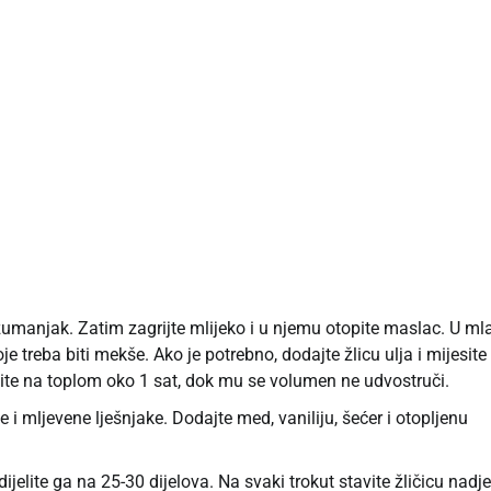
žumanjak. Zatim zagrijte mlijeko i u njemu otopite maslac. U ml
e treba biti mekše. Ako je potrebno, dodajte žlicu ulja i mijesite
tavite na toplom oko 1 sat, dok mu se volumen ne udvostruči.
e i mljevene lješnjake. Dodajte med, vaniliju, šećer i otopljenu
ijelite ga na 25-30 dijelova. Na svaki trokut stavite žličicu nadje