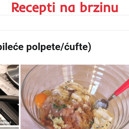
Recepti na brzinu
pileće polpete/ćufte)