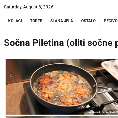
Skip
Saturday, August 8, 2026
to
content
KOLACI
TORTE
SLANA JELA
OSTALO
PECIVO
Sočna Piletina (oliti sočne 