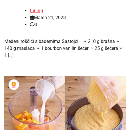
tuning
March 21, 2023
0
Medeni roščići s bademima Sastojci: ⚬ 210 g brašna ⚬
140 g maslaca ⚬ 1 bourbon vanilin šećer ⚬ 25 g šećera ⚬
1 […]