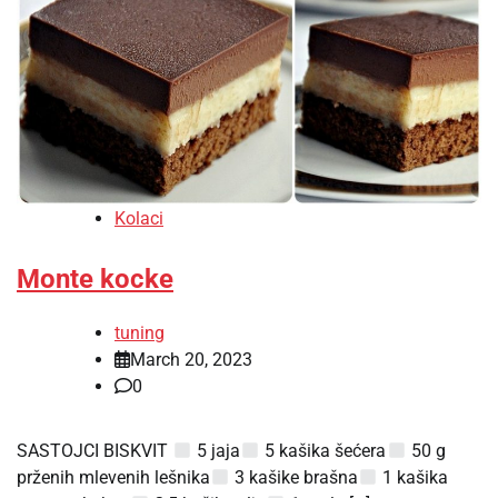
Kolaci
Monte kocke
tuning
March 20, 2023
0
SASTOJCI BISKVIT
5 jaja
5 kašika šećera
50 g
prženih mlevenih lešnika
3 kašike brašna
1 kašika