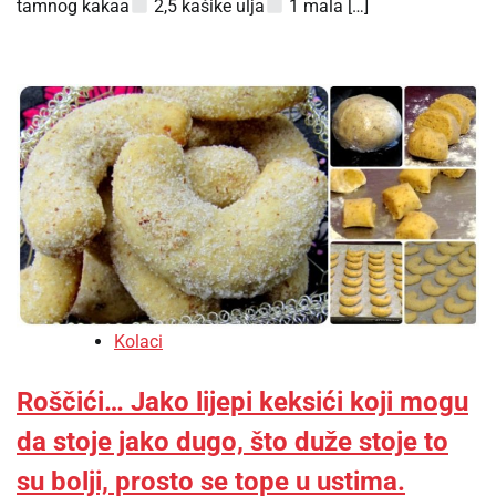
tamnog kakaa
2,5 kašike ulja
1 mala […]
Kolaci
Roščići… Jako lijepi keksići koji mogu
da stoje jako dugo, što duže stoje to
su bolji, prosto se tope u ustima.