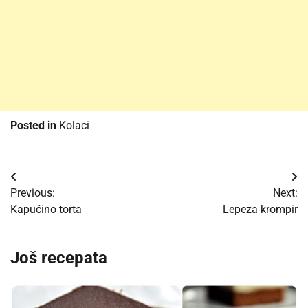
Posted in
Kolaci
Post
Previous:
Next:
navigation
Kapućino torta
Lepeza krompir
Još recepata