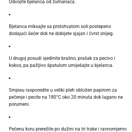
Odvojite bjelanca od žumanaca.
Bjelanca miksajte sa prstohvatom soli postepeno
dodajući šećer dok ne dobijete sjajan i čvrst snijeg.
U drugoj posudi sjedinite brašno, prašak za pecivo i
kokos, pa pažljivo špatulom umiješajte u bjelanca.
Smjesu rasporedite u veliki pleh obložen papirom za
pečenje i pecite na 180°C oko 20 minuta dok lagano ne
porumeni.
Pečenu koru prerežite po dužini na tri trake i ravnomjerno