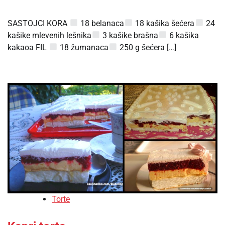
SASTOJCI KORA
18 belanaca
18 kašika šećera
24
kašike mlevenih lešnika
3 kašike brašna
6 kašika
kakaoa FIL
18 žumanaca
250 g šećera […]
Torte