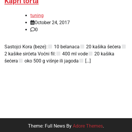
Kapri torta
tuning
October 24, 2017
0
Sastojci Kora (beze):
10 belanaca
20 kašika šećera
2 kašike sirćeta Voćni fil:
400 ml vode
20 kašika
šećera
oko 500 g višnje ili jagoda
[…]
Theme: Full News By
Adore Themes
.