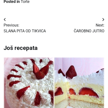
Posted in
Torte
Post
Previous:
Next:
navigation
SLANA PITA OD TIKVICA
ČAROBNO JUTRO
Još recepata