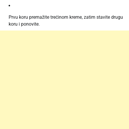
Prvu koru premažite trećinom kreme, zatim stavite drugu
koru i ponovite.