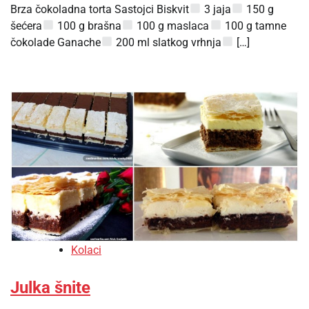
Brza čokoladna torta Sastojci Biskvit
3 jaja
150 g
šećera
100 g brašna
100 g maslaca
100 g tamne
čokolade Ganache
200 ml slatkog vrhnja
[…]
Kolaci
Julka šnite