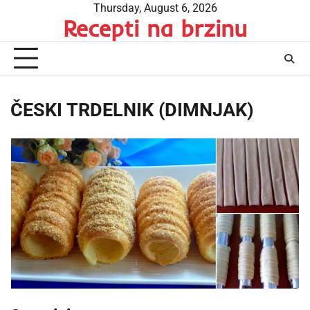
Skip
Thursday, August 6, 2026
Recepti na brzinu
to
content
ČESKI TRDELNIK (DIMNJAK)