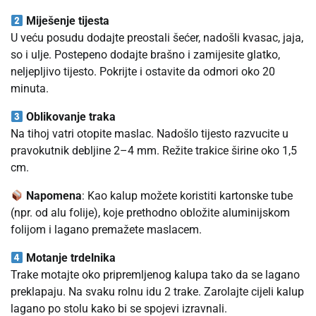
Miješenje tijesta
U veću posudu dodajte preostali šećer, nadošli kvasac, jaja,
so i ulje. Postepeno dodajte brašno i zamijesite glatko,
neljepljivo tijesto. Pokrijte i ostavite da odmori oko 20
minuta.
Oblikovanje traka
Na tihoj vatri otopite maslac. Nadošlo tijesto razvucite u
pravokutnik debljine 2–4 mm. Režite trakice širine oko 1,5
cm.
Napomena
: Kao kalup možete koristiti kartonske tube
(npr. od alu folije), koje prethodno obložite aluminijskom
folijom i lagano premažete maslacem.
Motanje trdelnika
Trake motajte oko pripremljenog kalupa tako da se lagano
preklapaju. Na svaku rolnu idu 2 trake. Zarolajte cijeli kalup
lagano po stolu kako bi se spojevi izravnali.