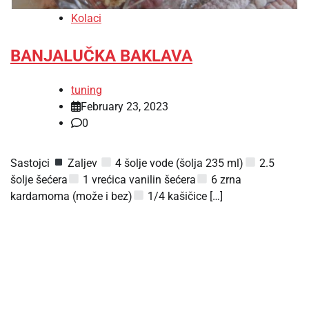
Kolaci
BANJALUČKA BAKLAVA
tuning
February 23, 2023
0
Sastojci
Zaljev
4 šolje vode (šolja 235 ml)
2.5
šolje šećera
1 vrećica vanilin šećera
6 zrna
kardamoma (može i bez)
1/4 kašičice […]