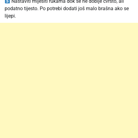
Nastaviti mijesiti rukama dok se ne dobije čvrsto, ali
podatno tijesto. Po potrebi dodati još malo brašna ako se
lijepi.