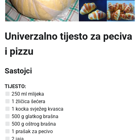
Univerzalno tijesto za peciva
i pizzu
Sastojci
TIJESTO:
250 ml mlijeka
1 žličica šećera
1 kocka svježeg kvasca
500 g glatkog brašna
500 g oštrog brašna
1 prašak za pecivo
2 jaja