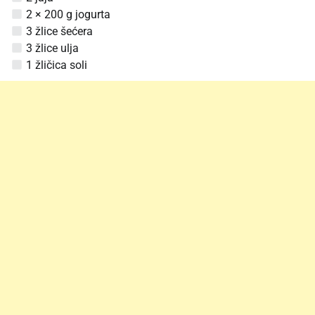
2 × 200 g jogurta
3 žlice šećera
3 žlice ulja
1 žličica soli