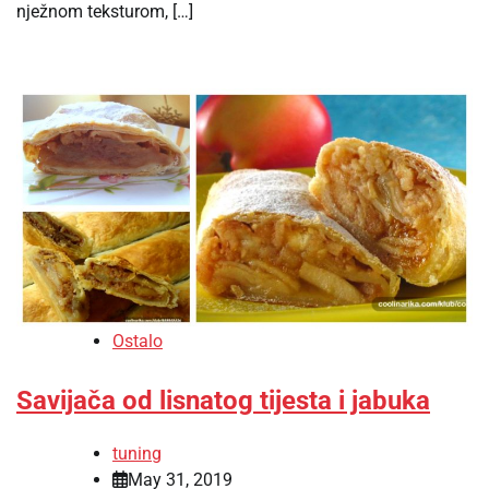
nježnom teksturom, […]
Ostalo
Savijača od lisnatog tijesta i jabuka
tuning
May 31, 2019