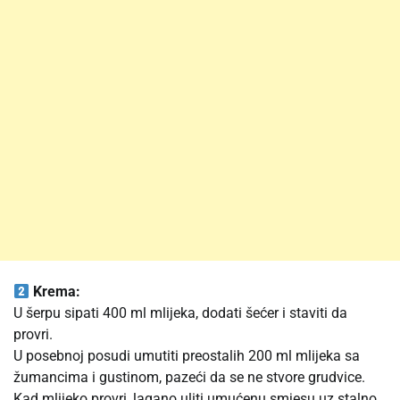
Krema:
U šerpu sipati 400 ml mlijeka, dodati šećer i staviti da
provri.
U posebnoj posudi umutiti preostalih 200 ml mlijeka sa
žumancima i gustinom, pazeći da se ne stvore grudvice.
Kad mlijeko provri, lagano uliti umućenu smjesu uz stalno