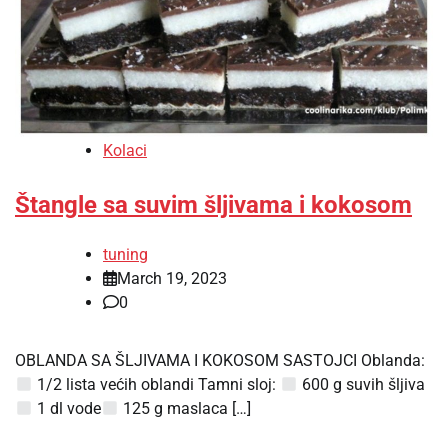
Kolaci
Štangle sa suvim šljivama i kokosom
tuning
March 19, 2023
0
OBLANDA SA ŠLJIVAMA I KOKOSOM SASTOJCI Oblanda:
1/2 lista većih oblandi Tamni sloj:
600 g suvih šljiva
1 dl vode
125 g maslaca […]