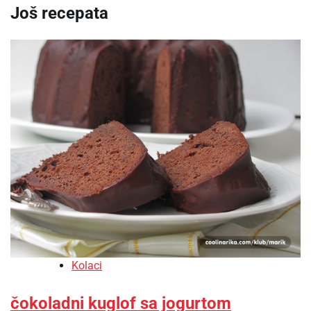
Još recepata
Kolaci
čokoladni kuglof sa jogurtom