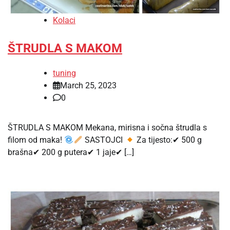
Kolaci
ŠTRUDLA S MAKOM
tuning
March 25, 2023
0
ŠTRUDLA S MAKOM Mekana, mirisna i sočna štrudla s
filom od maka!
SASTOJCI
Za tijesto:✔ 500 g
brašna✔ 200 g putera✔ 1 jaje✔ […]