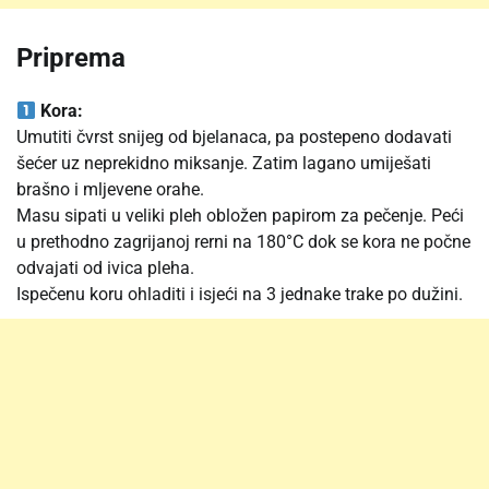
Priprema
Kora:
Umutiti čvrst snijeg od bjelanaca, pa postepeno dodavati
šećer uz neprekidno miksanje. Zatim lagano umiješati
brašno i mljevene orahe.
Masu sipati u veliki pleh obložen papirom za pečenje. Peći
u prethodno zagrijanoj rerni na 180°C dok se kora ne počne
odvajati od ivica pleha.
Ispečenu koru ohladiti i isjeći na 3 jednake trake po dužini.