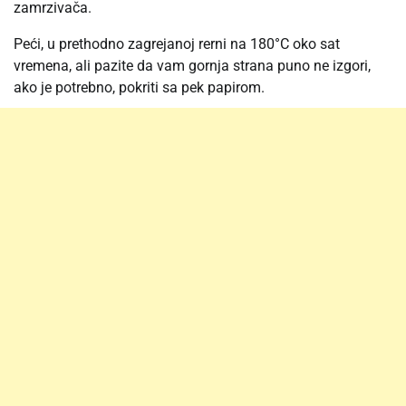
zamrzivača.
Peći, u prethodno zagrejanoj rerni na 180°C oko sat
vremena, ali pazite da vam gornja strana puno ne izgori,
ako je potrebno, pokriti sa pek papirom.