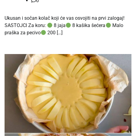
0
Ukusan i sočan kolač koji će vas osvojiti na prvi zalogaj!
SASTOJCI Za koru:
8 jaja
8 kašika šećera
Malo
praška za pecivo
200 […]