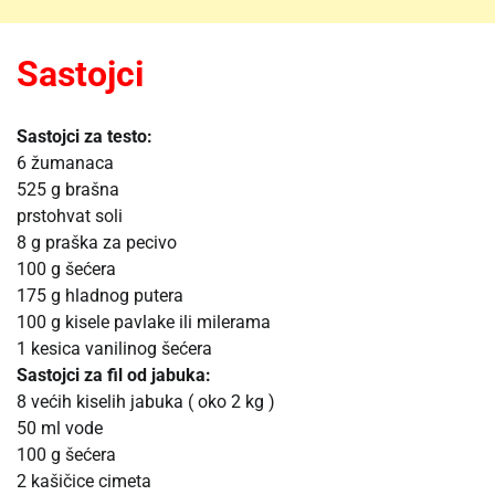
Sastojci
Sastojci za testo:
6 žumanaca
525 g brašna
prstohvat soli
8 g praška za pecivo
100 g šećera
175 g hladnog putera
100 g kisele pavlake ili milerama
1 kesica vanilinog šećera
Sastojci za fil od jabuka:
8 većih kiselih jabuka ( oko 2 kg )
50 ml vode
100 g šećera
2 kašičice cimeta