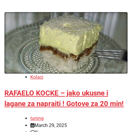
Kolaci
RAFAELO KOCKE – jako ukusne i
lagane za napraiti ! Gotove za 20 min!
tuning
March 29, 2025