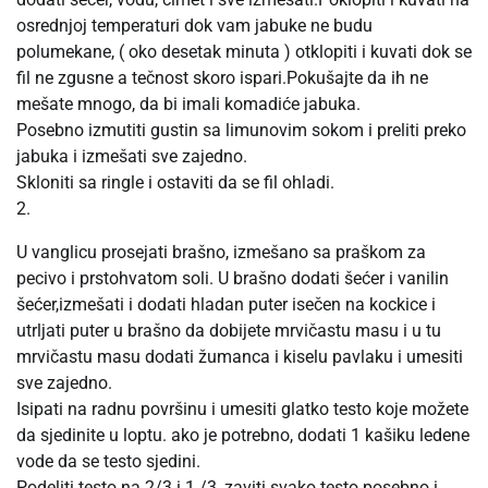
osrednjoj temperaturi dok vam jabuke ne budu
polumekane, ( oko desetak minuta ) otklopiti i kuvati dok se
fil ne zgusne a tečnost skoro ispari.Pokušajte da ih ne
mešate mnogo, da bi imali komadiće jabuka.
Posebno izmutiti gustin sa limunovim sokom i preliti preko
jabuka i izmešati sve zajedno.
Skloniti sa ringle i ostaviti da se fil ohladi.
2.
U vanglicu prosejati brašno, izmešano sa praškom za
pecivo i prstohvatom soli. U brašno dodati šećer i vanilin
šećer,izmešati i dodati hladan puter isečen na kockice i
utrljati puter u brašno da dobijete mrvičastu masu i u tu
mrvičastu masu dodati žumanca i kiselu pavlaku i umesiti
sve zajedno.
Isipati na radnu površinu i umesiti glatko testo koje možete
da sjedinite u loptu. ako je potrebno, dodati 1 kašiku ledene
vode da se testo sjedini.
Podeliti testo na 2/3 i 1 /3, zaviti svako testo posebno i