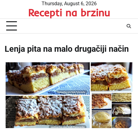
Skip
Thursday, August 6, 2026
Recepti na brzinu
to
content
Lenja pita na malo drugačiji način
…