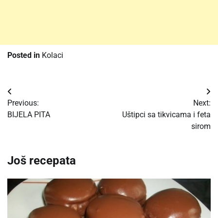
Posted in
Kolaci
Post
Previous:
Next:
navigation
BIJELA PITA
Uštipci sa tikvicama i feta
sirom
Još recepata