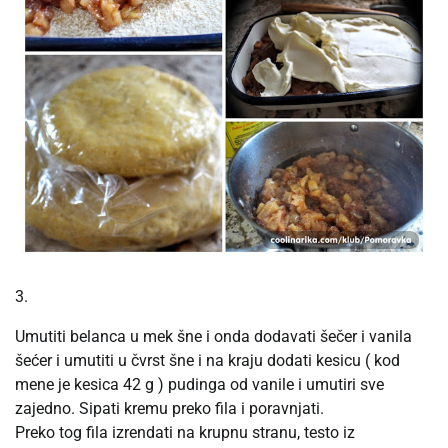
3.
Umutiti belanca u mek šne i onda dodavati šečer i vanila
šećer i umutiti u čvrst šne i na kraju dodati kesicu ( kod
mene je kesica 42 g ) pudinga od vanile i umutiri sve
zajedno. Sipati kremu preko fila i poravnjati.
Preko tog fila izrendati na krupnu stranu, testo iz