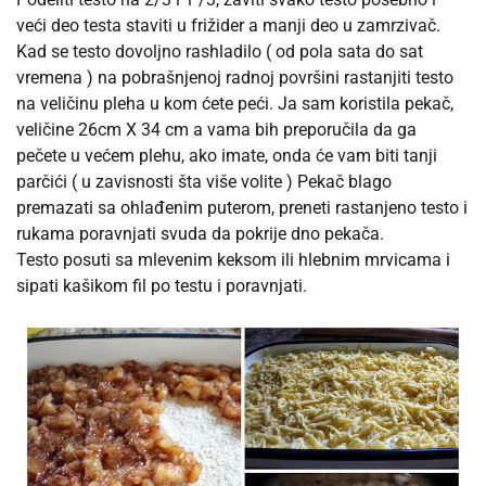
veći deo testa staviti u frižider a manji deo u zamrzivač.
Kad se testo dovoljno rashladilo ( od pola sata do sat
vremena ) na pobrašnjenoj radnoj površini rastanjiti testo
na veličinu pleha u kom ćete peći. Ja sam koristila pekač,
veličine 26cm X 34 cm a vama bih preporučila da ga
pečete u većem plehu, ako imate, onda će vam biti tanji
parčići ( u zavisnosti šta više volite ) Pekač blago
premazati sa ohlađenim puterom, preneti rastanjeno testo i
rukama poravnjati svuda da pokrije dno pekača.
Testo posuti sa mlevenim keksom ili hlebnim mrvicama i
sipati kašikom fil po testu i poravnjati.