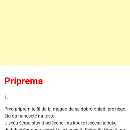
Priprema
1.
Prvo pripremite fil da bi mogao da se dobro ohladi pre nego
što ga nanesete na testo.
U veću šerpu staviti očišćene i na kocke isečene jabuke,
dodati šećer, vodu, cimet i sve izmešati.Poklopiti i kuvati na