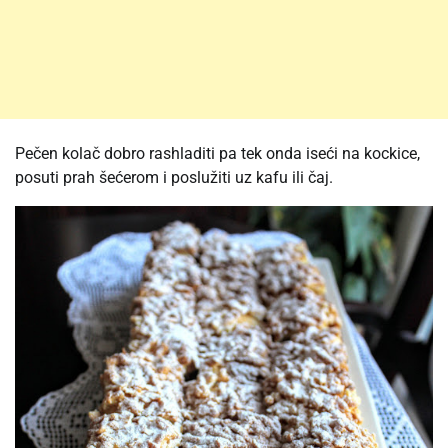
Pečen kolač dobro rashladiti pa tek onda iseći na kockice,
posuti prah šećerom i poslužiti uz kafu ili čaj.