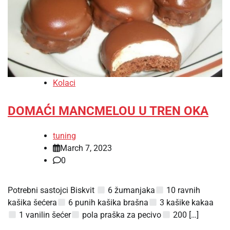
Kolaci
DOMAĆI MANCMELOU U TREN OKA
tuning
March 7, 2023
0
Potrebni sastojci Biskvit
6 žumanjaka
10 ravnih
kašika šećera
6 punih kašika brašna
3 kašike kakaa
1 vanilin šećer
pola praška za pecivo
200 […]