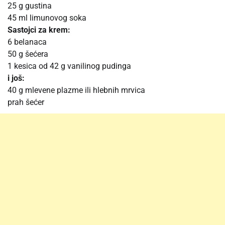
25 g gustina
45 ml limunovog soka
Sastojci za krem:
6 belanaca
50 g šećera
1 kesica od 42 g vanilinog pudinga
i još:
40 g mlevene plazme ili hlebnih mrvica
prah šećer