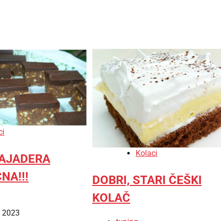
ci
Kolaci
BAJADERA
NA!!!
DOBRI, STARI ČEŠKI
KOLAČ
, 2023