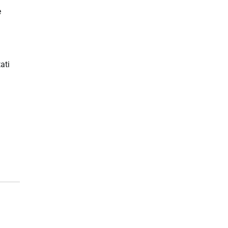
e
ati