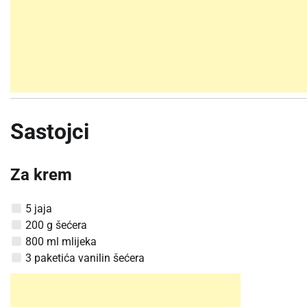
Sastojci
Za krem
5 jaja
200 g šećera
800 ml mlijeka
3 paketića vanilin šećera