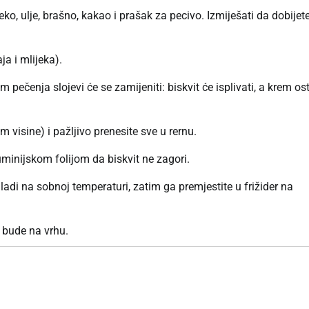
ko, ulje, brašno, kakao i prašak za pecivo. Izmiješati da dobijet
ja i mlijeka).
 pečenja slojevi će se zamijeniti: biskvit će isplivati, a krem ost
visine) i pažljivo prenesite sve u rernu.
minijskom folijom da biskvit ne zagori.
hladi na sobnoj temperaturi, zatim ga premjestite u frižider na
l bude na vrhu.