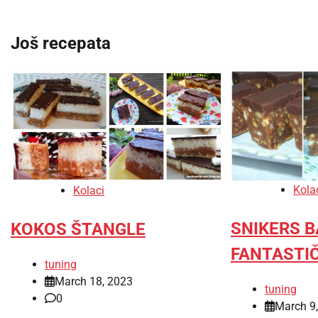
navigation
Još recepata
Kola
Kolaci
SNIKERS 
KOKOS ŠTANGLE
FANTASTIČ
tuning
March 18, 2023
tuning
0
March 9