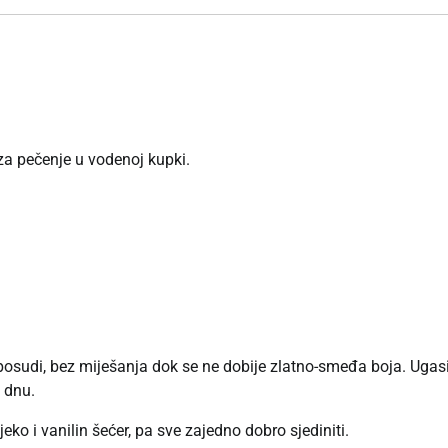
za pečenje u vodenoj kupki.
j posudi, bez miješanja dok se ne dobije zlatno-smeđa boja. Ugasi
 dnu.
eko i vanilin šećer, pa sve zajedno dobro sjediniti.