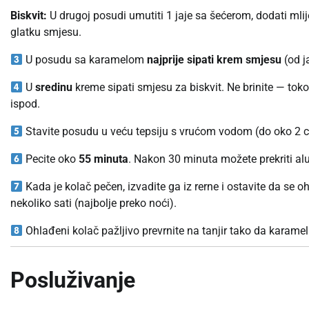
Biskvit:
U drugoj posudi umutiti 1 jaje sa šećerom, dodati mlije
glatku smjesu.
U posudu sa karamelom
najprije sipati krem smjesu
(od ja
U
sredinu
kreme sipati smjesu za biskvit. Ne brinite — tokom
ispod.
Stavite posudu u veću tepsiju s vrućom vodom (do oko 2 cm 
Pecite oko
55 minuta
. Nakon 30 minuta možete prekriti alu
Kada je kolač pečen, izvadite ga iz rerne i ostavite da se o
nekoliko sati (najbolje preko noći).
Ohlađeni kolač pažljivo prevrnite na tanjir tako da karame
Posluživanje