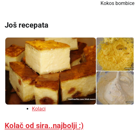
Kokos bombice
Još recepata
Kolaci
Kolač od sira..najbolji :)