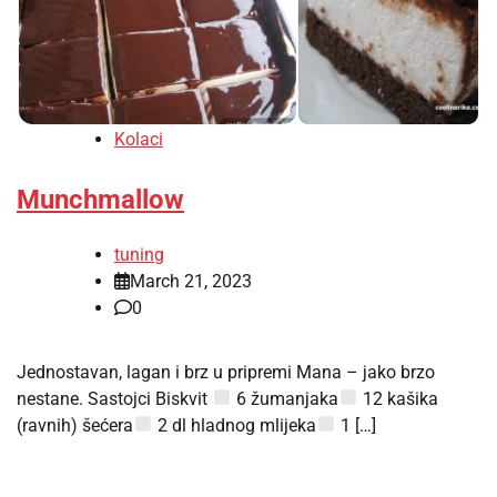
Kolaci
Munchmallow
tuning
March 21, 2023
0
Jednostavan, lagan i brz u pripremi Mana – jako brzo
nestane. Sastojci Biskvit
6 žumanjaka
12 kašika
(ravnih) šećera
2 dl hladnog mlijeka
1 […]