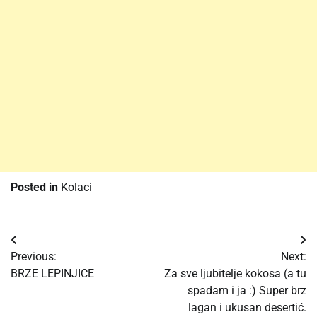
Posted in
Kolaci
Post
Previous:
Next:
navigation
BRZE LEPINJICE
Za sve ljubitelje kokosa (a tu
spadam i ja :) Super brz
lagan i ukusan desertić.