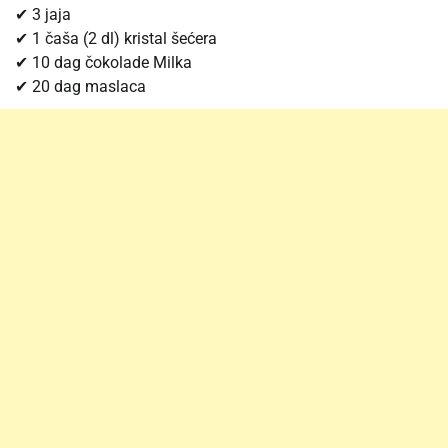
✔ 3 jaja
✔ 1 čaša (2 dl) kristal šećera
✔ 10 dag čokolade Milka
✔ 20 dag maslaca