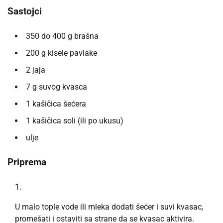
Sastojci
350 do 400 g brašna
200 g kisele pavlake
2 jaja
7 g suvog kvasca
1 kašičica šećera
1 kašičica soli (ili po ukusu)
ulje
Priprema
U malo tople vode ili mleka dodati šećer i suvi kvasac,
promešati i ostaviti sa strane da se kvasac aktivira.