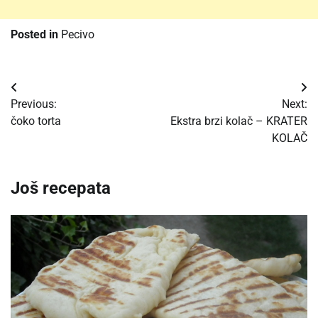
Posted in
Pecivo
Post
Previous:
Next:
navigation
čoko torta
Ekstra brzi kolač – KRATER
KOLAČ
Još recepata