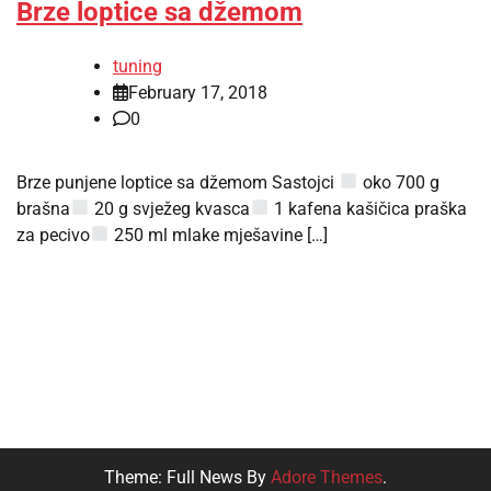
Brze loptice sa džemom
tuning
February 17, 2018
0
Brze punjene loptice sa džemom Sastojci
oko 700 g
brašna
20 g svježeg kvasca
1 kafena kašičica praška
za pecivo
250 ml mlake mješavine […]
Theme: Full News By
Adore Themes
.