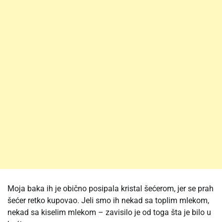
Moja baka ih je obično posipala kristal šećerom, jer se prah
šećer retko kupovao. Jeli smo ih nekad sa toplim mlekom,
nekad sa kiselim mlekom – zavisilo je od toga šta je bilo u