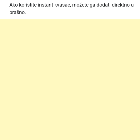
Ako koristite instant kvasac, možete ga dodati direktno u
brašno.