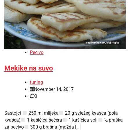
Pecivo
Mekike na suvo
tuning
November 14, 2017
0
Sastojci
250 ml mlijeka
20 g svježeg kvasca (pola
kvasca)
1 kašičica šećera
1 kašičica soli
½ praška
za pecivo
300 g brašna (možda […]