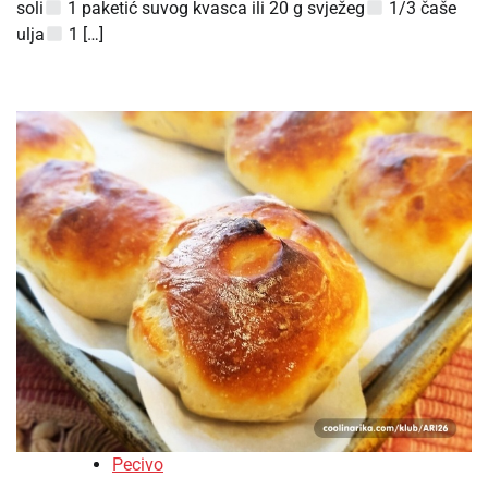
soli
1 paketić suvog kvasca ili 20 g svježeg
1/3 čaše
ulja
1 […]
Pecivo