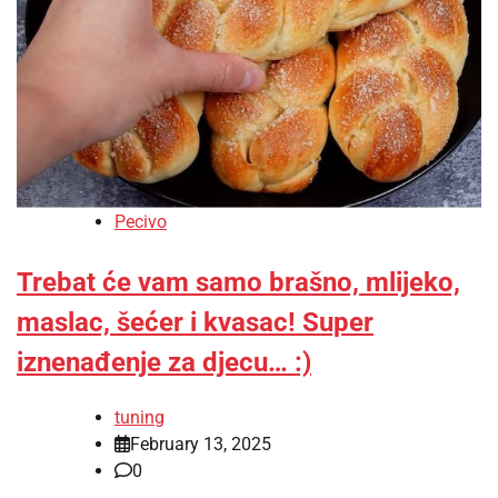
Pecivo
Trebat će vam samo brašno, mlijeko,
maslac, šećer i kvasac! Super
iznenađenje za djecu… :)
tuning
February 13, 2025
0