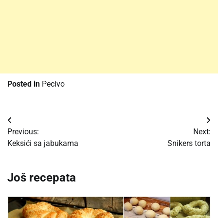
Posted in
Pecivo
Post
Previous:
Next:
navigation
Keksići sa jabukama
Snikers torta
Još recepata