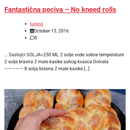
Fantastična peciva – No kneed rolls
tuning
October 13, 2016
0
… Sastojci SOLJA=250 ML 2 solje vode sobne temperature
2 solje brasna 2 male kasike suhog kvasca Dolcela
————— 8 solja brasna 2 male kasike […]