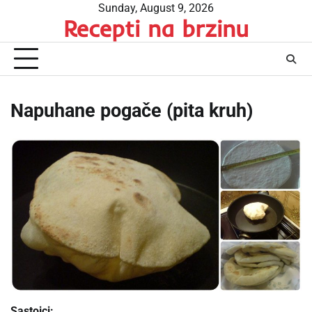
Skip
Sunday, August 9, 2026
Recepti na brzinu
to
content
Napuhane pogače (pita kruh)
Sastojci: