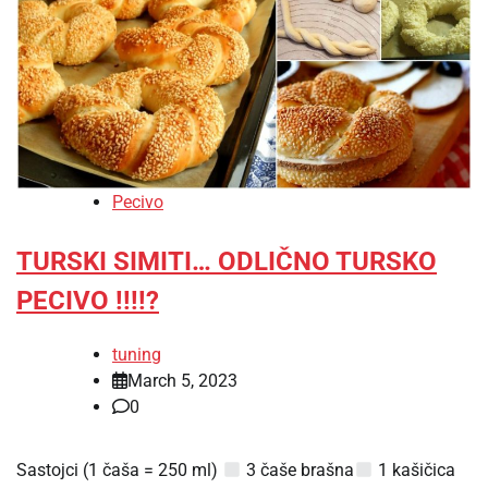
Pecivo
TURSKI SIMITI… ODLIČNO TURSKO
PECIVO !!!!?
tuning
March 5, 2023
0
Sastojci (1 čaša = 250 ml)
3 čaše brašna
1 kašičica