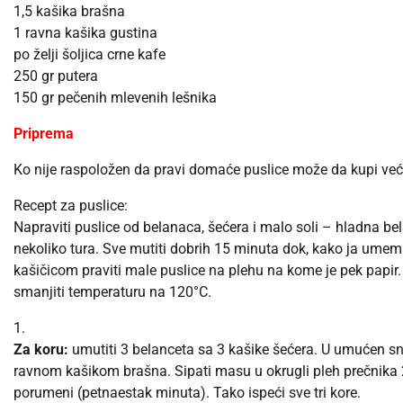
1,5 kašika brašna
1 ravna kašika gustina
po želji šoljica crne kafe
250 gr putera
150 gr pečenih mlevenih lešnika
Priprema
Ko nije raspoložen da pravi domaće puslice može da kupi već
Recept za puslice:
Napraviti puslice od belanaca, šećera i malo soli – hladna bel
nekoliko tura. Sve mutiti dobrih 15 minuta dok, kako ja umem
kašičicom praviti male puslice na plehu na kome je pek papir.
smanjiti temperaturu na 120°C.
1.
Za koru:
umutiti 3 belanceta sa 3 kašike šećera. U umućen s
ravnom kašikom brašna. Sipati masu u okrugli pleh prečnika 
porumeni (petnaestak minuta). Tako ispeći sve tri kore.