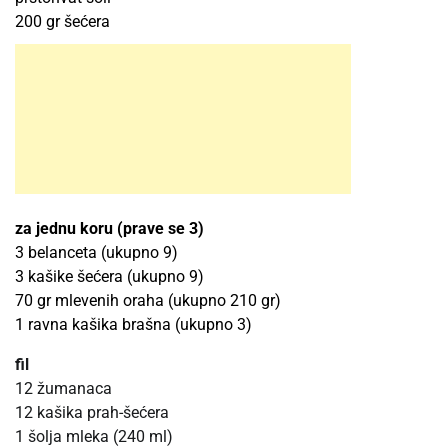
200 gr šećera
za jednu koru (prave se 3)
3 belanceta (ukupno 9)
3 kašike šećera (ukupno 9)
70 gr mlevenih oraha (ukupno 210 gr)
1 ravna kašika brašna (ukupno 3)
fil
12 žumanaca
12 kašika prah-šećera
1 šolja mleka (240 ml)