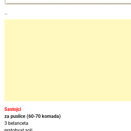
…
Sastojci
za puslice (60-70 komada)
3 belanceta
prstohvat soli