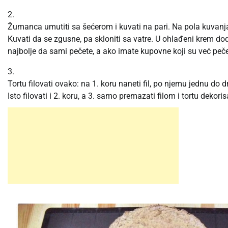
2.
Žumanca umutiti sa šećerom i kuvati na pari. Na pola kuvanja
Kuvati da se zgusne, pa skloniti sa vatre. U ohlađeni krem do
najbolje da sami pečete, a ako imate kupovne koji su već pečen
3.
Tortu filovati ovako: na 1. koru naneti fil, po njemu jednu do 
Isto filovati i 2. koru, a 3. samo premazati filom i tortu dekorisa