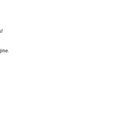
u!
jine.