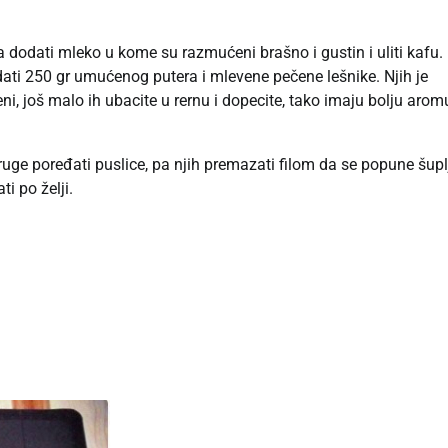
 dodati mleko u kome su razmućeni brašno i gustin i uliti kafu.
dati 250 gr umućenog putera i mlevene pečene lešnike. Njih je
i, još malo ih ubacite u rernu i dopecite, tako imaju bolju arom
druge poređati puslice, pa njih premazati filom da se popune šupl
ti po želji.