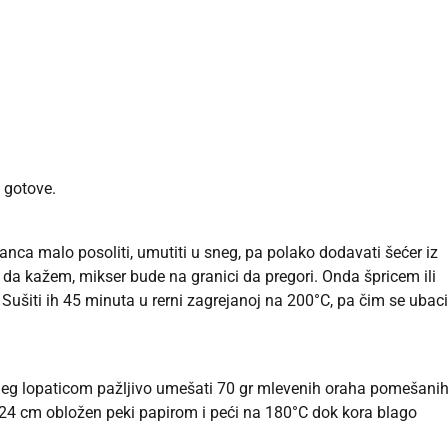
 gotove.
anca malo posoliti, umutiti u sneg, pa polako dodavati šećer iz
 da kažem, mikser bude na granici da pregori. Onda špricem ili
 Sušiti ih 45 minuta u rerni zagrejanoj na 200°C, pa čim se ubaci
neg lopaticom pažljivo umešati 70 gr mlevenih oraha pomešanih
24 cm obložen peki papirom i peći na 180°C dok kora blago