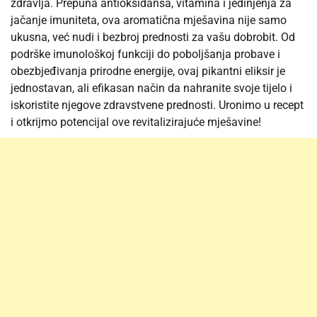
zdravlja. Prepuna antioksidansa, vitamina i jedinjenja za
jačanje imuniteta, ova aromatična mješavina nije samo
ukusna, već nudi i bezbroj prednosti za vašu dobrobit. Od
podrške imunološkoj funkciji do poboljšanja probave i
obezbjeđivanja prirodne energije, ovaj pikantni eliksir je
jednostavan, ali efikasan način da nahranite svoje tijelo i
iskoristite njegove zdravstvene prednosti. Uronimo u recept
i otkrijmo potencijal ove revitalizirajuće mješavine!