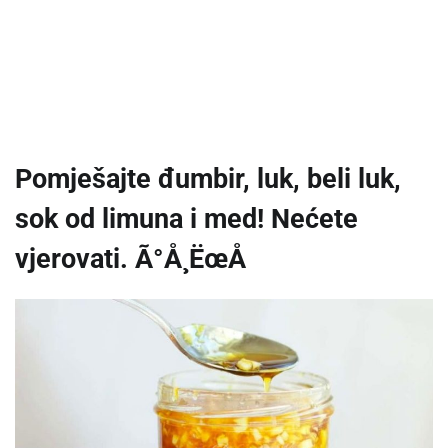
Pomješajte đumbir, luk, beli luk,
sok od limuna i med! Nećete
vjerovati. Ã°Å¸ËœÅ