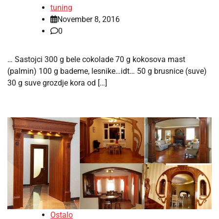
tuning
November 8, 2016
0
… Sastojci 300 g bele cokolade 70 g kokosova mast
(palmin) 100 g bademe, lesnike…idt… 50 g brusnice (suve)
30 g suve grozdje kora od […]
Ostalo