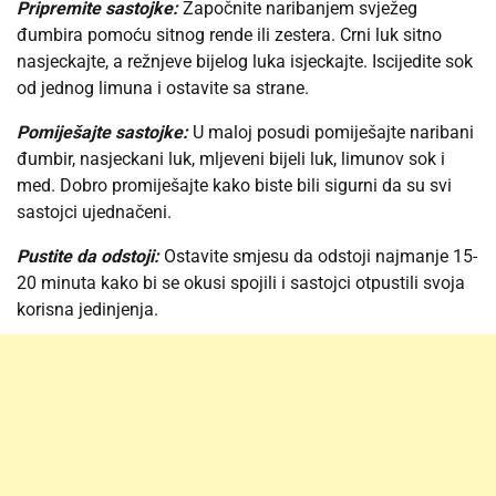
Pripremite sastojke:
Započnite naribanjem svježeg
đumbira pomoću sitnog rende ili zestera. Crni luk sitno
nasjeckajte, a režnjeve bijelog luka isjeckajte. Iscijedite sok
od jednog limuna i ostavite sa strane.
Pomiješajte sastojke:
U maloj posudi pomiješajte naribani
đumbir, nasjeckani luk, mljeveni bijeli luk, limunov sok i
med. Dobro promiješajte kako biste bili sigurni da su svi
sastojci ujednačeni.
Pustite da odstoji:
Ostavite smjesu da odstoji najmanje 15-
20 minuta kako bi se okusi spojili i sastojci otpustili svoja
korisna jedinjenja.