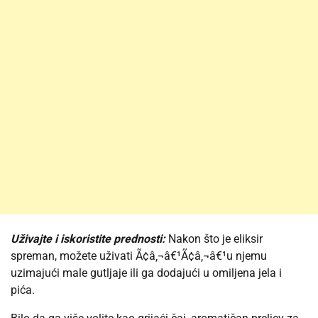
Uživajte i iskoristite prednosti:
Nakon što je eliksir
spreman, možete uživati Ã¢â‚¬â€¹Ã¢â‚¬â€¹u njemu
uzimajući male gutljaje ili ga dodajući u omiljena jela i
pića.