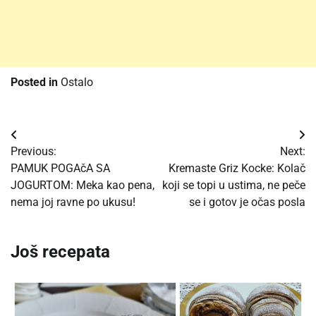
Posted in
Ostalo
Post
Previous:
Next:
navigation
PAMUK POGAčA SA
Kremaste Griz Kocke: Kolač
JOGURTOM: Meka kao pena,
koji se topi u ustima, ne peče
nema joj ravne po ukusu!
se i gotov je očas posla
Još recepata