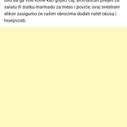
Bilo da ga više volite kao grijaći čaj, aromatičan preljev za
salatu ili slatku marinadu za meso i povrće, ovaj svestrani
eliksir zasigurno će vašim obrocima dodati nalet okusa i
hranjivosti.