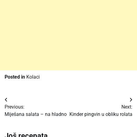
Posted in
Kolaci
Post
Previous:
Next:
navigation
Miješana salata – na hladno
Kinder pingvin u obliku rolata
Još recepata