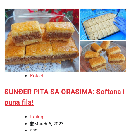
Kolaci
SUNĐER PITA SA ORASIMA: Softana i
puna fila!
tuning
March 6, 2023
0