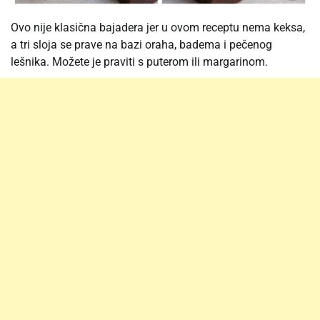
Ovo nije klasična bajadera jer u ovom receptu nema keksa,
a tri sloja se prave na bazi oraha, badema i pečenog
lešnika. Možete je praviti s puterom ili margarinom.