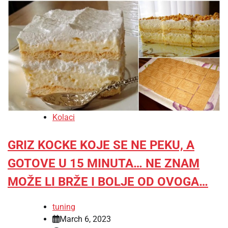
Kolaci
GRIZ KOCKE KOJE SE NE PEKU, A
GOTOVE U 15 MINUTA… NE ZNAM
MOŽE LI BRŽE I BOLJE OD OVOGA…
tuning
March 6, 2023