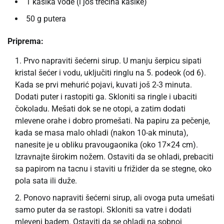
1 kašika vode (i još trećina kašike)
50 g putera
Priprema:
Prvo napraviti šećerni sirup. U manju šerpicu sipati
kristal šećer i vodu, uključiti ringlu na 5. podeok (od 6).
Kada se prvi mehurić pojavi, kuvati još 2-3 minuta.
Dodati puter i rastopiti ga. Skloniti sa ringle i ubaciti
čokoladu. Mešati dok se ne otopi, a zatim dodati
mlevene orahe i dobro promešati. Na papiru za pečenje,
kada se masa malo ohladi (nakon 10-ak minuta),
nanesite je u obliku pravougaonika (oko 17×24 cm).
Izravnajte širokim nožem. Ostaviti da se ohladi, prebaciti
sa papirom na tacnu i staviti u frižider da se stegne, oko
pola sata ili duže.
Ponovo napraviti šećerni sirup, ali ovoga puta umešati
samo puter da se rastopi. Skloniti sa vatre i dodati
mleveni badem. Ostaviti da se ohladi na sobnoj