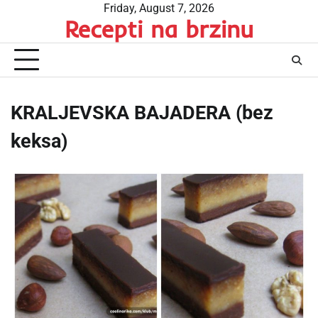
Skip
Friday, August 7, 2026
Recepti na brzinu
to
content
KRALJEVSKA BAJADERA (bez
keksa)