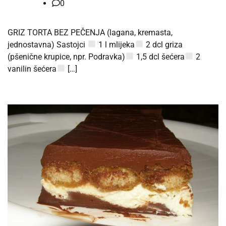
0
GRIZ TORTA BEZ PEČENJA (lagana, kremasta,
jednostavna) Sastojci
1 l mlijeka
2 dcl griza
(pšenične krupice, npr. Podravka)
1,5 dcl šećera
2
vanilin šećera
[…]