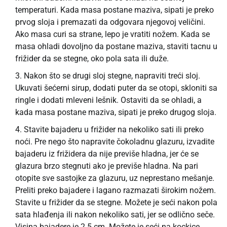
temperaturi. Kada masa postane maziva, sipati je preko
prvog sloja i premazati da odgovara njegovoj veličini.
Ako masa curi sa strane, lepo je vratiti nožem. Kada se
masa ohladi dovoljno da postane maziva, staviti tacnu u
frižider da se stegne, oko pola sata ili duže.
Nakon što se drugi sloj stegne, napraviti treći sloj.
Ukuvati šećerni sirup, dodati puter da se otopi, skloniti sa
ringle i dodati mleveni lešnik. Ostaviti da se ohladi, a
kada masa postane maziva, sipati je preko drugog sloja.
Stavite bajaderu u frižider na nekoliko sati ili preko
noći. Pre nego što napravite čokoladnu glazuru, izvadite
bajaderu iz frižidera da nije previše hladna, jer će se
glazura brzo stegnuti ako je previše hladna. Na pari
otopite sve sastojke za glazuru, uz neprestano mešanje.
Preliti preko bajadere i lagano razmazati širokim nožem.
Stavite u frižider da se stegne. Možete je seći nakon pola
sata hlađenja ili nakon nekoliko sati, jer se odlično seče.
Visina bajadere je 2.5 cm. Možete je seći na kockice.