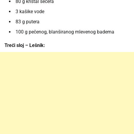
80 g kristal šećera
3 kašike vode
83 g putera
100 g pečenog, blanširanog mlevenog badema
Treći sloj – Lešnik: