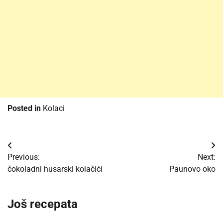
Posted in
Kolaci
Post
Previous:
Next:
navigation
čokoladni husarski kolačići
Paunovo oko
Još recepata