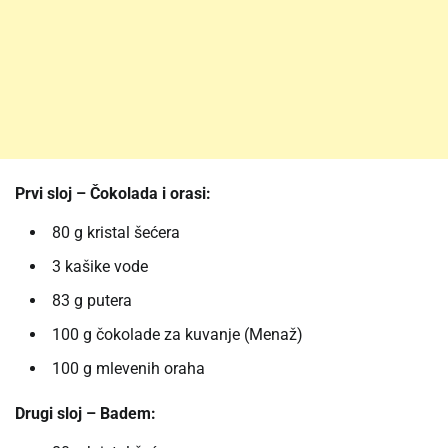
Prvi sloj – Čokolada i orasi:
80 g kristal šećera
3 kašike vode
83 g putera
100 g čokolade za kuvanje (Menaž)
100 g mlevenih oraha
Drugi sloj – Badem: