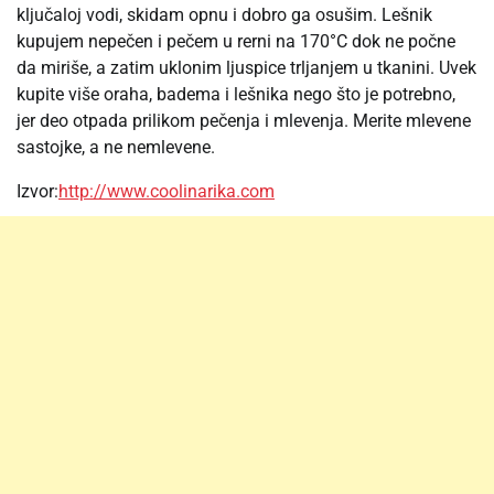
ključaloj vodi, skidam opnu i dobro ga osušim. Lešnik
kupujem nepečen i pečem u rerni na 170°C dok ne počne
da miriše, a zatim uklonim ljuspice trljanjem u tkanini. Uvek
kupite više oraha, badema i lešnika nego što je potrebno,
jer deo otpada prilikom pečenja i mlevenja. Merite mlevene
sastojke, a ne nemlevene.
Izvor:
http://www.coolinarika.com