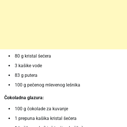
80 g kristal šećera
3 kašike vode
83 g putera
100 g pečenog mlevenog lešnika
Čokoladna glazura:
100 g čokolade za kuvanje
1 prepuna kašika kristal šećera