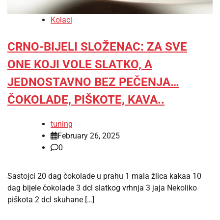
Kolaci
CRNO-BIJELI SLOŽENAC: ZA SVE
ONE KOJI VOLE SLATKO, A
JEDNOSTAVNO BEZ PEČENJA…
ČOKOLADE, PIŠKOTE, KAVA..
tuning
February 26, 2025
0
Sastojci 20 dag čokolade u prahu 1 mala žlica kakaa 10
dag bijele čokolade 3 dcl slatkog vrhnja 3 jaja Nekoliko
piškota 2 dcl skuhane […]