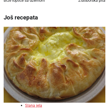
Brze loptice sa džemom
Zlatiborska pita
Još recepata
Slana jela