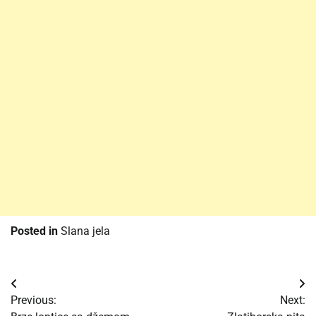
Posted in
Slana jela
Post
Previous:
Next:
navigation