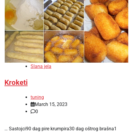
Slana jela
Kroketi
tuning
March 15, 2023
0
… Sastojci90 dag pire krumpira30 dag oštrog brašna1