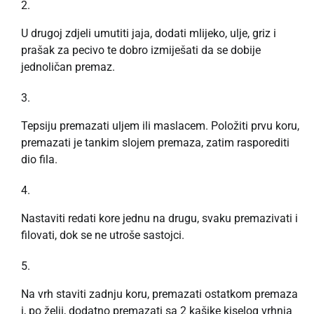
U drugoj zdjeli umutiti jaja, dodati mlijeko, ulje, griz i
prašak za pecivo te dobro izmiješati da se dobije
jednoličan premaz.
Tepsiju premazati uljem ili maslacem. Položiti prvu koru,
premazati je tankim slojem premaza, zatim rasporediti
dio fila.
Nastaviti redati kore jednu na drugu, svaku premazivati i
filovati, dok se ne utroše sastojci.
Na vrh staviti zadnju koru, premazati ostatkom premaza
i, po želji, dodatno premazati sa 2 kašike kiselog vrhnja