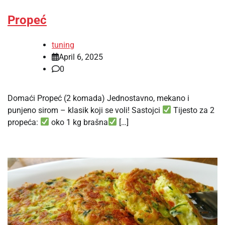
Propeć
tuning
April 6, 2025
0
Domaći Propeć (2 komada) Jednostavno, mekano i
punjeno sirom – klasik koji se voli! Sastojci
Tijesto za 2
propeća:
oko 1 kg brašna
[…]