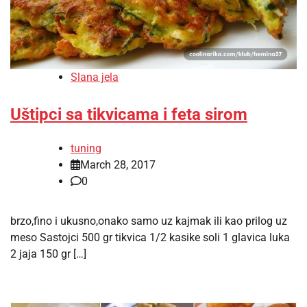
Slana jela
Uštipci sa tikvicama i feta sirom
tuning
March 28, 2017
0
brzo,fino i ukusno,onako samo uz kajmak ili kao prilog uz
meso Sastojci 500 gr tikvica 1/2 kasike soli 1 glavica luka
2 jaja 150 gr […]