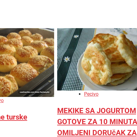
Pecivo
vo
MEKIKE SA JOGURTOM
e turske
GOTOVE ZA 10 MINUTA
OMILJENI DORUčAK ZA