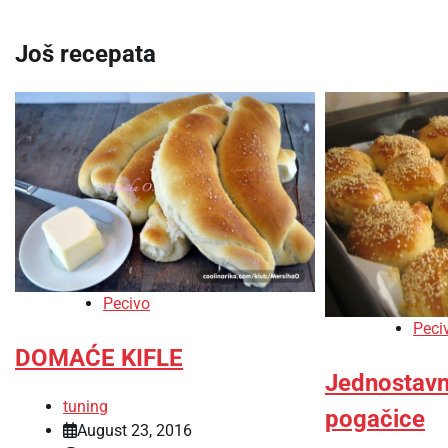
navigation
Još recepata
Pecivo
Peci
DOMAĆE KIFLE
Jednostavn
tuning
pogačice
August 23, 2016