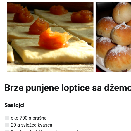
Brze punjene loptice sa dže
Sastojci
oko 700 g brašna
20 g svježeg kvasca