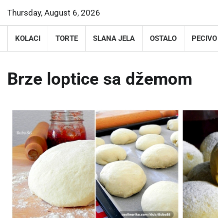
Skip
Thursday, August 6, 2026
to
content
KOLACI
TORTE
SLANA JELA
OSTALO
PECIVO
Brze loptice sa džemom