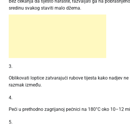
Bez čekanja da tijesto naraste, razvaljati ga na pobrašnjeno
sredinu svakog staviti malo džema.
Oblikovati loptice zatvarajući rubove tijesta kako nadjev ne
razmak između.
Peći u prethodno zagrijanoj pećnici na 180°C oko 10–12 min