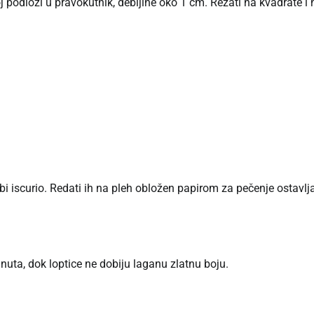
j podlozi u pravokutnik, debljine oko 1 cm. Rezati na kvadrate i 
 bi iscurio. Redati ih na pleh obložen papirom za pečenje ostavlj
uta, dok loptice ne dobiju laganu zlatnu boju.