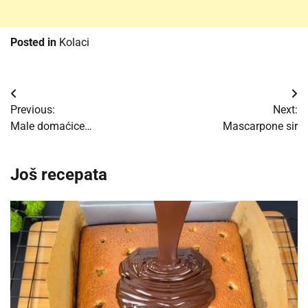
Posted in
Kolaci
Post
Previous:
Next:
navigation
Male domaćice…
Mascarpone sir
Još recepata