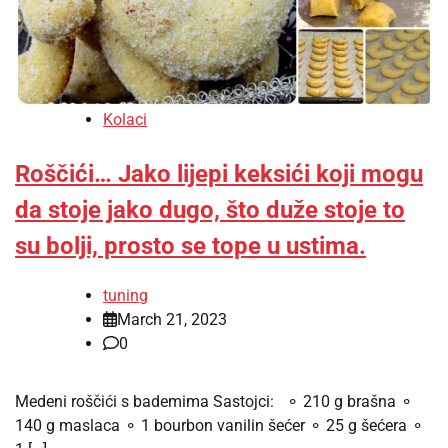
Kolaci
Roščići… Jako lijepi keksići koji mogu
da stoje jako dugo, što duže stoje to
su bolji, prosto se tope u ustima.
tuning
March 21, 2023
0
Medeni roščići s bademima Sastojci: ⚬ 210 g brašna ⚬
140 g maslaca ⚬ 1 bourbon vanilin šećer ⚬ 25 g šećera ⚬