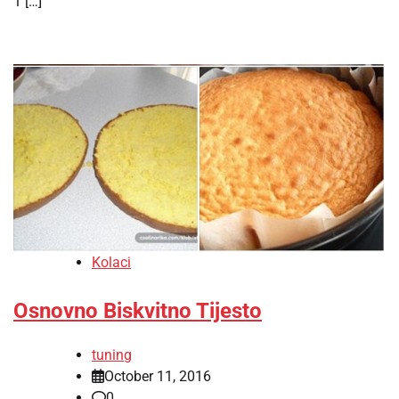
1 […]
Kolaci
Osnovno Biskvitno Tijesto
tuning
October 11, 2016
0