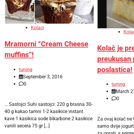
Kolaci
Kola
Mramorni “Cream Cheese
Kolač je pr
muffins”!
preukusan 
poslastica!
tuning
September 3, 2016
0
tuning
March 2
0
… Sastojci Suhi sastojci: 220 g brasna 30-
40 g kakao tamni 1-2 kasikice instant
kave 1 kasikica sode bikarbone 2 kasikice
Za ovaj kolač ne 
vanili secera 75 gr […]
samo dvije jogurt
za oprati, a prip