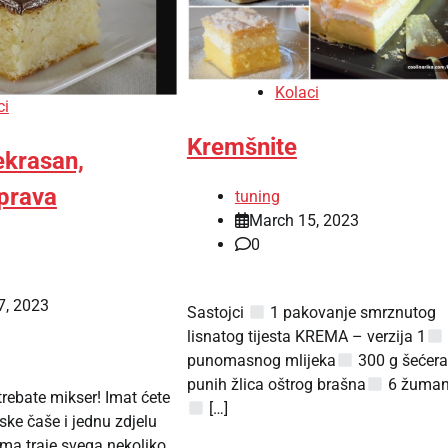
Kolaci
ci
Kremšnite
ekrasan,
prava
tuning
March 15, 2023
0
7, 2023
Sastojci
1 pakovanje smrznutog
lisnatog tijesta KREMA – verzija 1
punomasnog mlijeka
300 g šećer
punih žlica oštrog brašna
6 žuman
trebate mikser! Imat ćete
[…]
ske čaše i jednu zdjelu
rema traje svega nekoliko