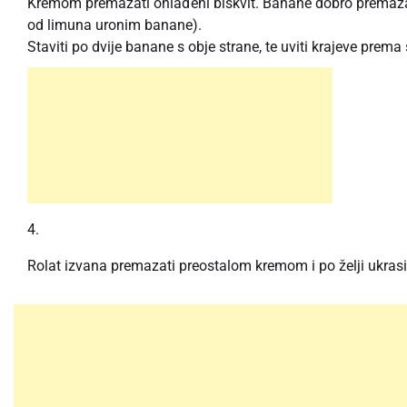
Kremom premazati ohlađeni biskvit. Banane dobro premazat
od limuna uronim banane).
Staviti po dvije banane s obje strane, te uviti krajeve prema 
Rolat izvana premazati preostalom kremom i po želji ukrasit