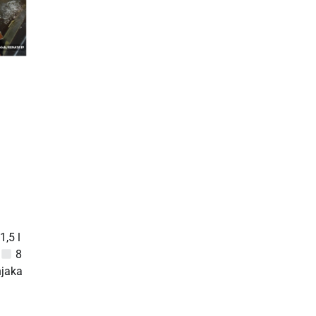
1,5 l
a
8
jaka