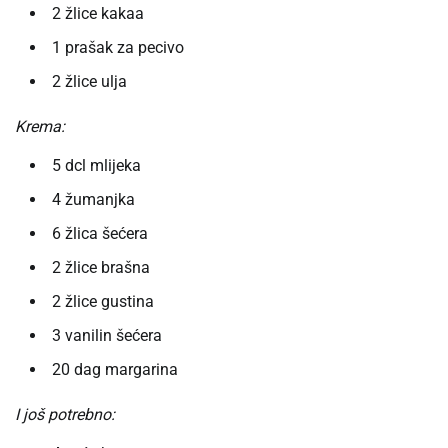
2 žlice kakaa
1 prašak za pecivo
2 žlice ulja
Krema:
5 dcl mlijeka
4 žumanjka
6 žlica šećera
2 žlice brašna
2 žlice gustina
3 vanilin šećera
20 dag margarina
I još potrebno: