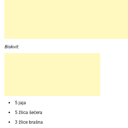
Biskvit:
5 jaja
5 žlica šećera
3 žlice brašna