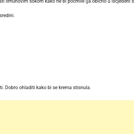
i limunovim sokom kako ne bi pocrnile (ja obično u iscjeđeni 
sredini.
i. Dobro ohladiti kako bi se krema stisnula.