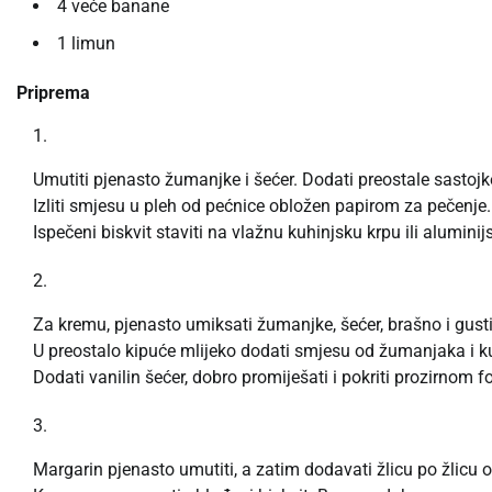
4 veće banane
1 limun
Priprema
Umutiti pjenasto žumanjke i šećer. Dodati preostale sastojke
Izliti smjesu u pleh od pećnice obložen papirom za pečenje.
Ispečeni biskvit staviti na vlažnu kuhinjsku krpu ili aluminijs
Za kremu, pjenasto umiksati žumanjke, šećer, brašno i gust
U preostalo kipuće mlijeko dodati smjesu od žumanjaka i 
Dodati vanilin šećer, dobro promiješati i pokriti prozirnom f
Margarin pjenasto umutiti, a zatim dodavati žlicu po žlicu