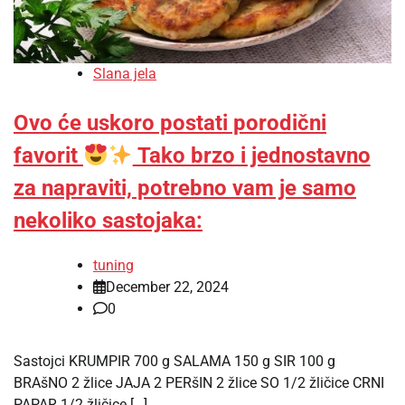
Slana jela
Ovo će uskoro postati porodični
favorit
Tako brzo i jednostavno
za napraviti, potrebno vam je samo
nekoliko sastojaka:
tuning
December 22, 2024
0
Sastojci KRUMPIR 700 g SALAMA 150 g SIR 100 g
BRAšNO 2 žlice JAJA 2 PERšIN 2 žlice SO 1/2 žličice CRNI
PAPAR 1/2 žličice […]