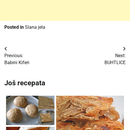
Posted in
Slana jela
Post
Previous:
Next:
navigation
Babini Kiferi
BUHTLICE
Još recepata