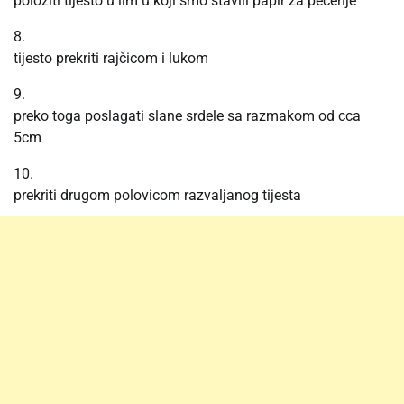
položiti tijesto u lim u koji smo stavili papir za pečenje
8.
tijesto prekriti rajčicom i lukom
9.
preko toga poslagati slane srdele sa razmakom od cca
5cm
10.
prekriti drugom polovicom razvaljanog tijesta