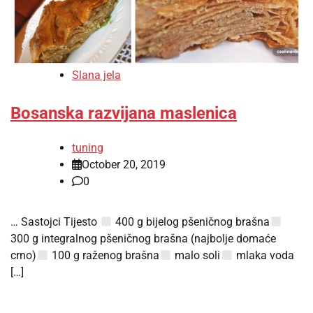
Slana jela
Bosanska razvijana maslenica
tuning
October 20, 2019
0
… Sastojci Tijesto
400 g bijelog pšeničnog brašna
300 g integralnog pšeničnog brašna (najbolje domaće
crno)
100 g raženog brašna
malo soli
mlaka voda
[…]