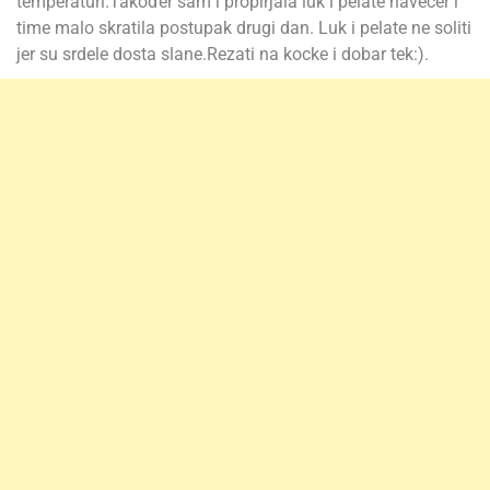
temperaturi.Također sam i propirjala luk i pelate navečer i
time malo skratila postupak drugi dan. Luk i pelate ne soliti
jer su srdele dosta slane.Rezati na kocke i dobar tek:).