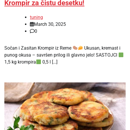
Krompir za čistu desetku!
tuning
March 30, 2025
0
Sočan i Zasitan Krompir iz Rerne
Ukusan, kremast i
punog okusa – savršen prilog ili glavno jelo! SASTOJCI
1,5 kg krompira
0,5 l […]