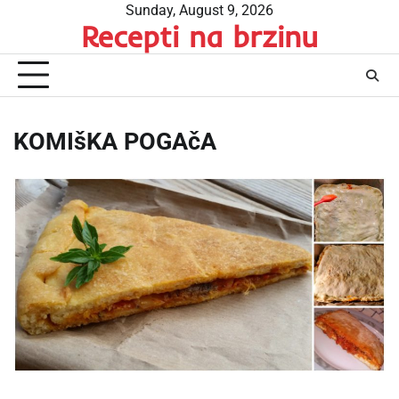
Skip
Sunday, August 9, 2026
Recepti na brzinu
to
content
KOMIšKA POGAčA
…