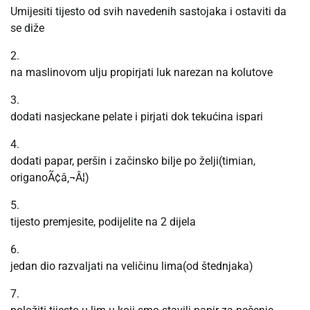
Umijesiti tijesto od svih navedenih sastojaka i ostaviti da
se diže
2.
na maslinovom ulju propirjati luk narezan na kolutove
3.
dodati nasjeckane pelate i pirjati dok tekućina ispari
4.
dodati papar, peršin i začinsko bilje po želji(timian,
origanoÃ¢â‚¬Â¦)
5.
tijesto premjesite, podijelite na 2 dijela
6.
jedan dio razvaljati na veličinu lima(od štednjaka)
7.