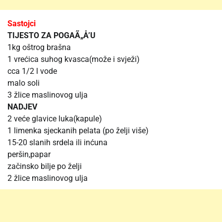
Sastojci
TIJESTO ZA POGAÃ„Å’U
1kg oštrog brašna
1 vrećica suhog kvasca(može i svježi)
cca 1/2 l vode
malo soli
3 žlice maslinovog ulja
NADJEV
2 veće glavice luka(kapule)
1 limenka sjeckanih pelata (po želji više)
15-20 slanih srdela ili inćuna
peršin,papar
začinsko bilje po želji
2 žlice maslinovog ulja