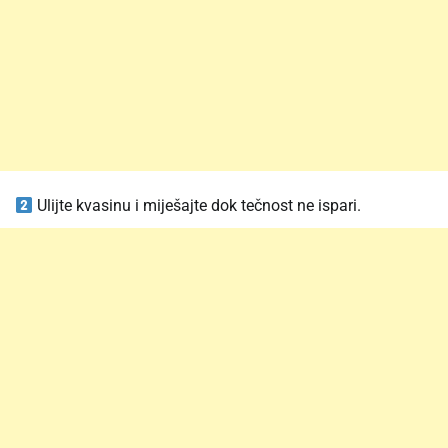
Ulijte kvasinu i miješajte dok tečnost ne ispari.