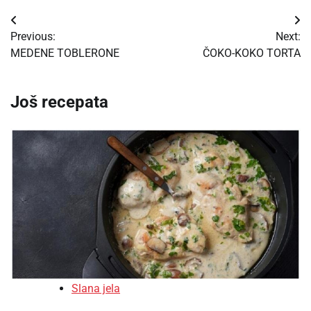
Post
Previous:
Next:
navigation
MEDENE TOBLERONE
ČOKO-KOKO TORTA
Još recepata
Slana jela