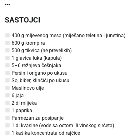
…
SASTOJCI
400 g mljevenog mesa (miješano teletina i junetina)
600 g krompira
500 g tikvica (ne prevelikih)
1 glavica luka (kapula)
5–6 režnjeva češnjaka
Peršin i origano po ukusu
So, biber, klinčići po ukusu
Maslinovo ulje
6 jaja
2 dl mlijeka
1 paprika
Parmezan za posipanje
1 dl kvasine (vode sa octom ili vinskog sirćeta)
1 kašika koncentrata od rajčice