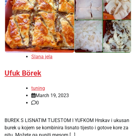
Slana jela
Ufuk Börek
tuning
March 19, 2023
0
BUREK S LISNATIM TIJESTOM I YUFKOM Hrskav i ukusan
burek u kojem se kombinira lisnato tijesto i gotove kore za
pitu. Možete ga puniti mesom […]