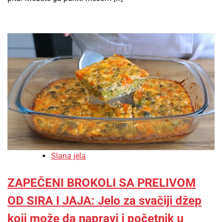
Slana jela
ZAPEČENI BROKOLI SA PRELIVOM
OD SIRA I JAJA: Jelo za svačiji džep
koji može da napravi i početnik u