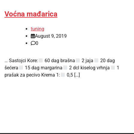
Voćna mađarica
tuning
August 9, 2019
0
… Sastojci Kore:
60 dag brašna
2 jaja
20 dag
šećera
15 dag margarina
2 dcl kiselog vrhnja
1
prašak za pecivo Krema 1:
0,5 […]