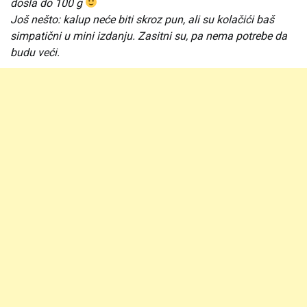
došla do 100 g
Još nešto: kalup neće biti skroz pun, ali su kolačići baš
simpatični u mini izdanju. Zasitni su, pa nema potrebe da
budu veći.