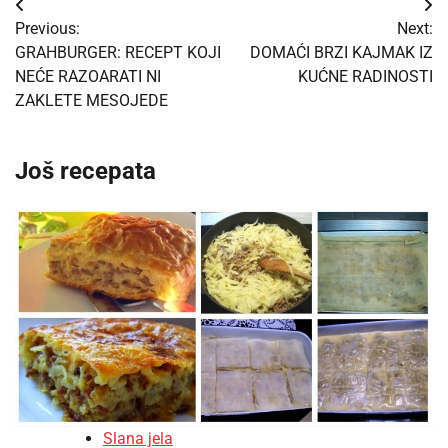
Post
Previous:
Next:
navigation
GRAHBURGER: RECEPT KOJI
DOMAĆI BRZI KAJMAK IZ
NEĆE RAZOARATI NI
KUĆNE RADINOSTI
ZAKLETE MESOJEDE
Još recepata
Slana jela