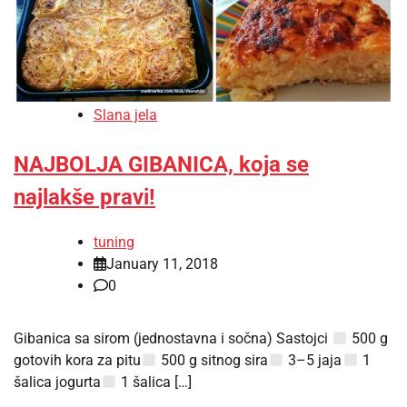
Slana jela
NAJBOLJA GIBANICA, koja se
najlakše pravi!
tuning
January 11, 2018
0
Gibanica sa sirom (jednostavna i sočna) Sastojci
500 g
gotovih kora za pitu
500 g sitnog sira
3–5 jaja
1
šalica jogurta
1 šalica […]