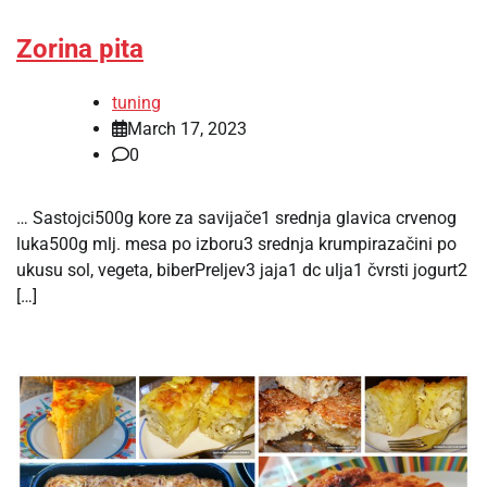
Zorina pita
tuning
March 17, 2023
0
… Sastojci500g kore za savijače1 srednja glavica crvenog
luka500g mlj. mesa po izboru3 srednja krumpirazačini po
ukusu sol, vegeta, biberPreljev3 jaja1 dc ulja1 čvrsti jogurt2
[…]