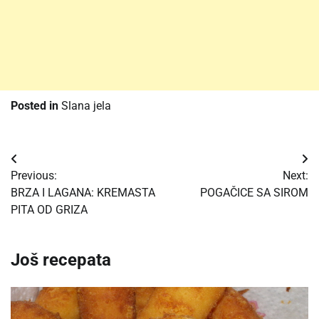
Posted in
Slana jela
Post
Previous:
Next:
navigation
BRZA I LAGANA: KREMASTA
POGAČICE SA SIROM
PITA OD GRIZA
Još recepata