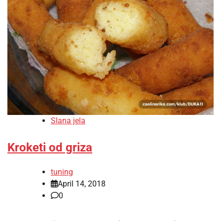
Slana jela
Kroketi od griza
tuning
April 14, 2018
0