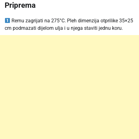
Priprema
Rernu zagrijati na 275°C. Pleh dimenzija otprilike 35×25
cm podmazati dijelom ulja i u njega staviti jednu koru.