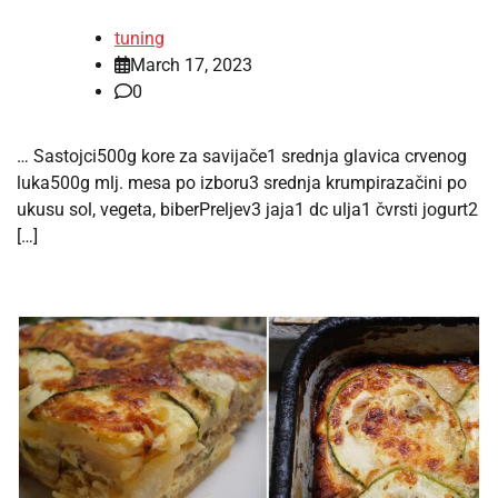
tuning
March 17, 2023
0
… Sastojci500g kore za savijače1 srednja glavica crvenog
luka500g mlj. mesa po izboru3 srednja krumpirazačini po
ukusu sol, vegeta, biberPreljev3 jaja1 dc ulja1 čvrsti jogurt2
[…]