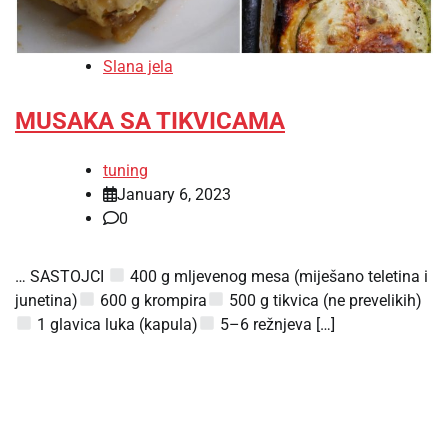
Slana jela
MUSAKA SA TIKVICAMA
tuning
January 6, 2023
0
… SASTOJCI
400 g mljevenog mesa (miješano teletina i
junetina)
600 g krompira
500 g tikvica (ne prevelikih)
1 glavica luka (kapula)
5–6 režnjeva […]