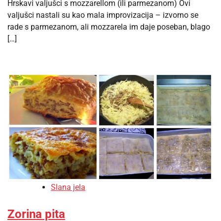
Hrskavi valjušci s mozzarellom (ili parmezanom) Ovi
valjušci nastali su kao mala improvizacija – izvorno se
rade s parmezanom, ali mozzarela im daje poseban, blago
[…]
Slana jela
Zorina pita