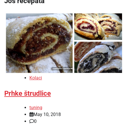
Još recepata
Kolaci
Prhke štrudlice
tuning
May 10, 2018
0