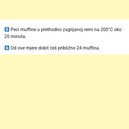
Peci muffine u prethodno zagrijanoj rerni na 200°C oko
20 minuta.
Od ove mjere dobit ćeš približno 24 muffina.