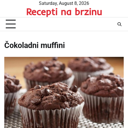
Skip
Saturday, August 8, 2026
Recepti na brzinu
to
content
Čokoladni muffini