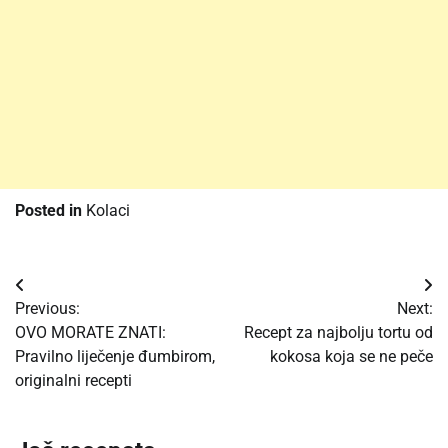
Posted in
Kolaci
Post
Previous:
Next:
navigation
OVO MORATE ZNATI:
Recept za najbolju tortu od
Pravilno liječenje đumbirom,
kokosa koja se ne peče
originalni recepti