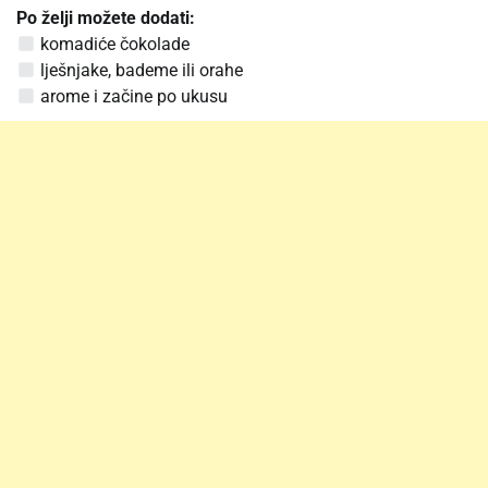
Po želji možete dodati:
komadiće čokolade
lješnjake, bademe ili orahe
arome i začine po ukusu