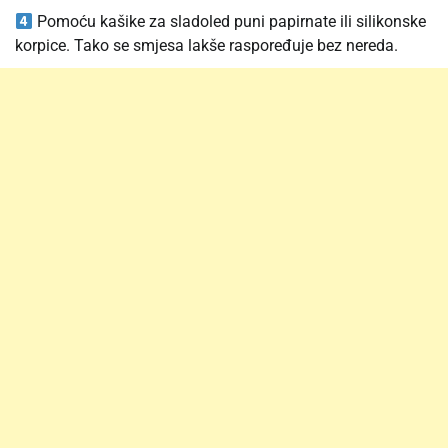
Pomoću kašike za sladoled puni papirnate ili silikonske
korpice. Tako se smjesa lakše raspoređuje bez nereda.