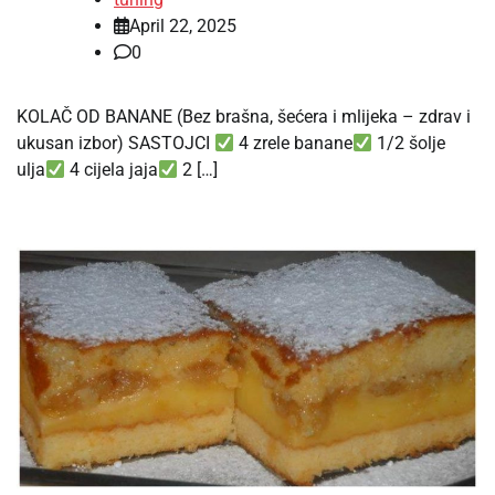
April 22, 2025
0
KOLAČ OD BANANE (Bez brašna, šećera i mlijeka – zdrav i
ukusan izbor) SASTOJCI
4 zrele banane
1/2 šolje
ulja
4 cijela jaja
2 […]