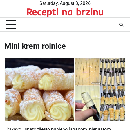
Skip
Saturday, August 8, 2026
Recepti na brzinu
to
content
Mini krem rolnice
Hrskavo lisnato tijesto punjeno laganom, pjenastom