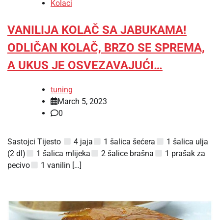
Kolaci
VANILIJA KOLAČ SA JABUKAMA!
ODLIČAN KOLAČ, BRZO SE SPREMA,
A UKUS JE OSVEZAVAJUĆI…
tuning
March 5, 2023
0
Sastojci Tijesto
4 jaja
1 šalica šećera
1 šalica ulja
(2 dl)
1 šalica mlijeka
2 šalice brašna
1 prašak za
pecivo
1 vanilin […]