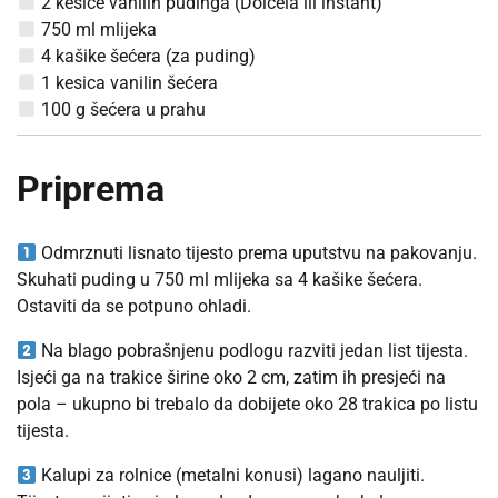
2 kesice vanilin pudinga (Dolcela ili instant)
750 ml mlijeka
4 kašike šećera (za puding)
1 kesica vanilin šećera
100 g šećera u prahu
Priprema
Odmrznuti lisnato tijesto prema uputstvu na pakovanju.
Skuhati puding u 750 ml mlijeka sa 4 kašike šećera.
Ostaviti da se potpuno ohladi.
Na blago pobrašnjenu podlogu razviti jedan list tijesta.
Isjeći ga na trakice širine oko 2 cm, zatim ih presjeći na
pola – ukupno bi trebalo da dobijete oko 28 trakica po listu
tijesta.
Kalupi za rolnice (metalni konusi) lagano nauljiti.