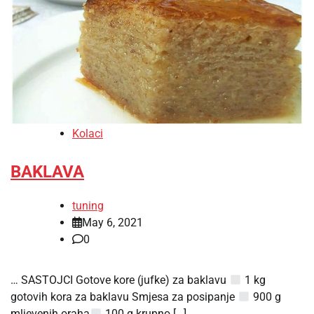
Kolaci
BAKLAVA
tuning
May 6, 2021
0
… SASTOJCI Gotove kore (jufke) za baklavu
1 kg
gotovih kora za baklavu Smjesa za posipanje
900 g
mljevenih oraha
100 g krupno […]