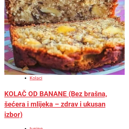
Kolaci
KOLAČ OD BANANE (Bez brašna,
šećera i mlijeka – zdrav i ukusan
izbor)
tuning