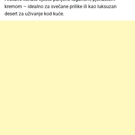
kremom – idealno za svečane prilike ili kao luksuzan
desert za uživanje kod kuće.