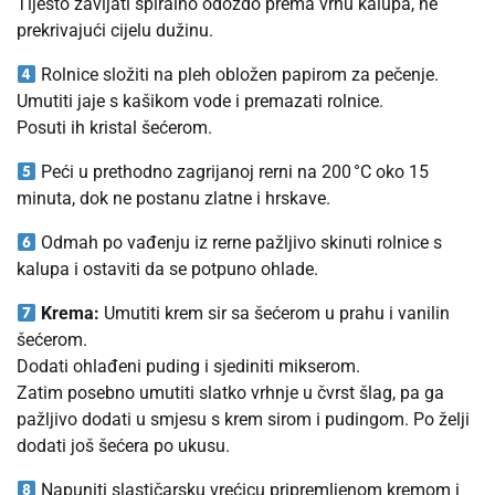
Tijesto zavijati spiralno odozdo prema vrhu kalupa, ne
prekrivajući cijelu dužinu.
Rolnice složiti na pleh obložen papirom za pečenje.
Umutiti jaje s kašikom vode i premazati rolnice.
Posuti ih kristal šećerom.
Peći u prethodno zagrijanoj rerni na 200 °C oko 15
minuta, dok ne postanu zlatne i hrskave.
Odmah po vađenju iz rerne pažljivo skinuti rolnice s
kalupa i ostaviti da se potpuno ohlade.
Krema:
Umutiti krem sir sa šećerom u prahu i vanilin
šećerom.
Dodati ohlađeni puding i sjediniti mikserom.
Zatim posebno umutiti slatko vrhnje u čvrst šlag, pa ga
pažljivo dodati u smjesu s krem sirom i pudingom. Po želji
dodati još šećera po ukusu.
Napuniti slastičarsku vrećicu pripremljenom kremom i