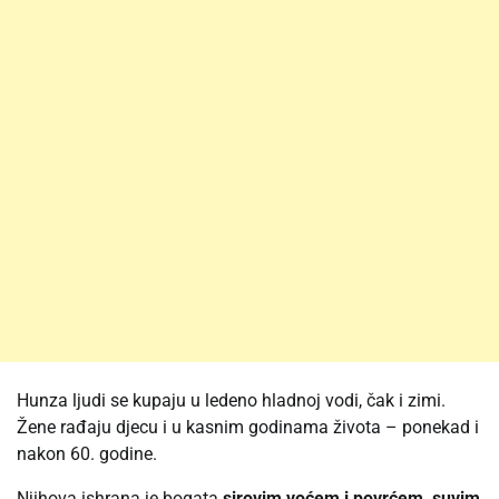
Hunza ljudi se kupaju u ledeno hladnoj vodi, čak i zimi.
Žene rađaju djecu i u kasnim godinama života – ponekad i
nakon 60. godine.
Njihova ishrana je bogata
sirovim voćem i povrćem, suvim