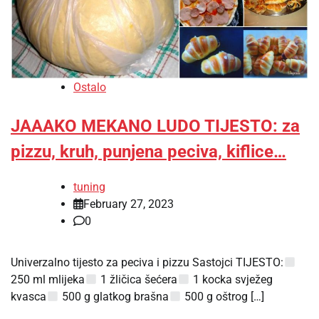
Ostalo
JAAAKO MEKANO LUDO TIJESTO: za
pizzu, kruh, punjena peciva, kiflice…
tuning
February 27, 2023
0
Univerzalno tijesto za peciva i pizzu Sastojci TIJESTO:
250 ml mlijeka
1 žličica šećera
1 kocka svježeg
kvasca
500 g glatkog brašna
500 g oštrog […]