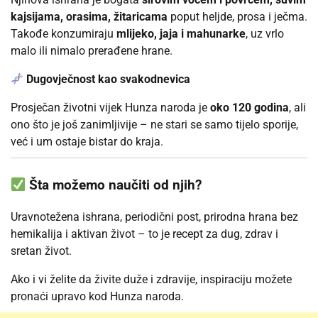
kajsijama, orasima, žitaricama
poput heljde, prosa i ječma.
Takođe konzumiraju
mlijeko, jaja i mahunarke
, uz vrlo
malo ili nimalo prerađene hrane.
Dugovječnost kao svakodnevica
Prosječan životni vijek Hunza naroda je
oko 120 godina
, ali
ono što je još zanimljivije – ne stari se samo tijelo sporije,
već i um ostaje bistar do kraja.
Šta možemo naučiti od njih?
Uravnotežena ishrana, periodični post, prirodna hrana bez
hemikalija i aktivan život – to je recept za dug, zdrav i
sretan život.
Ako i vi želite da živite duže i zdravije, inspiraciju možete
pronaći upravo kod Hunza naroda.