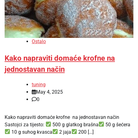
Ostalo
Kako napraviti domaće krofne na
jednostavan način
tuning
May 4, 2025
0
Kako napraviti domaće krofne na jednostavan način
Sastojci za tijesto:
500 g glatkog brašna
50 g šećera
10 g suhog kvasca
2 jaja
200 […]