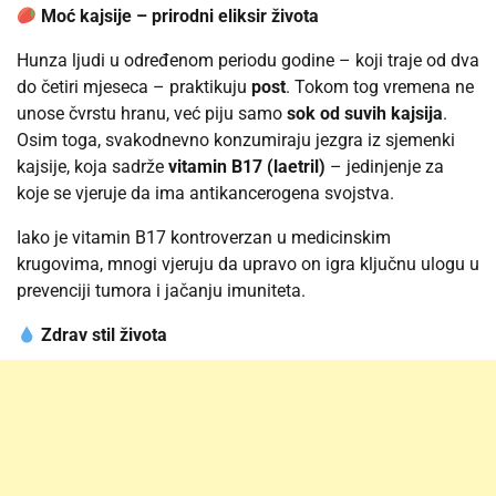
Moć kajsije – prirodni eliksir života
Hunza ljudi u određenom periodu godine – koji traje od dva
do četiri mjeseca – praktikuju
post
. Tokom tog vremena ne
unose čvrstu hranu, već piju samo
sok od suvih kajsija
.
Osim toga, svakodnevno konzumiraju jezgra iz sjemenki
kajsije, koja sadrže
vitamin B17 (laetril)
– jedinjenje za
koje se vjeruje da ima antikancerogena svojstva.
Iako je vitamin B17 kontroverzan u medicinskim
krugovima, mnogi vjeruju da upravo on igra ključnu ulogu u
prevenciji tumora i jačanju imuniteta.
Zdrav stil života