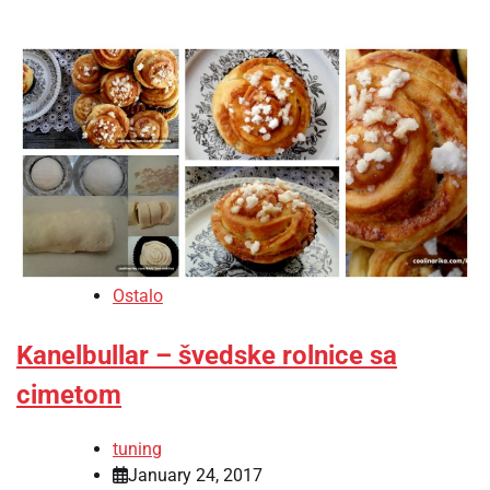
Ostalo
Kanelbullar – švedske rolnice sa
cimetom
tuning
January 24, 2017