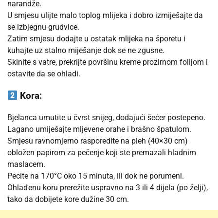
narandže.
U smjesu ulijte malo toplog mlijeka i dobro izmiješajte da
se izbjegnu grudvice.
Zatim smjesu dodajte u ostatak mlijeka na šporetu i
kuhajte uz stalno miješanje dok se ne zgusne.
Skinite s vatre, prekrijte površinu kreme prozirnom folijom i
ostavite da se ohladi.
Kora:
Bjelanca umutite u čvrst snijeg, dodajući šećer postepeno.
Lagano umiješajte mljevene orahe i brašno špatulom.
Smjesu ravnomjerno rasporedite na pleh (40×30 cm)
obložen papirom za pečenje koji ste premazali hladnim
maslacem.
Pecite na 170°C oko 15 minuta, ili dok ne porumeni.
Ohlađenu koru prerežite uspravno na 3 ili 4 dijela (po želji),
tako da dobijete kore dužine 30 cm.