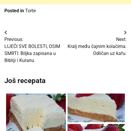
Posted in
Torte
Post
Previous:
Next:
navigation
LIJEČI SVE BOLESTI, OSIM
Kralj među čajnim kolačima.
SMRTI: Biljka zapisana u
Odličan uz kafu.
Bibliji i Kuranu
Još recepata