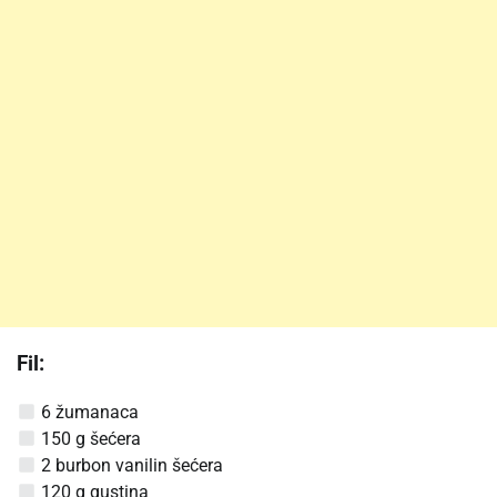
Fil:
6 žumanaca
150 g šećera
2 burbon vanilin šećera
120 g gustina