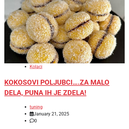
Kolaci
KOKOSOVI POLJUBCI….ZA MALO
DELA, PUNA IH JE ZDELA!
tuning
January 21, 2025
0