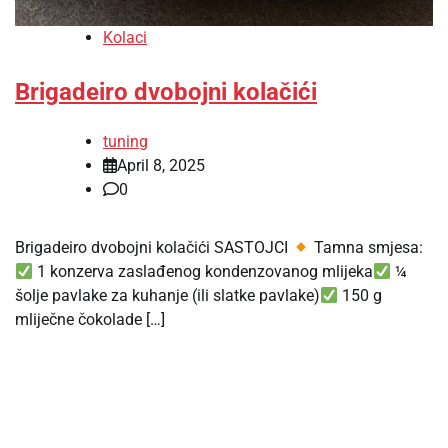
Kolaci
Brigadeiro dvobojni kolačići
tuning
April 8, 2025
0
Brigadeiro dvobojni kolačići SASTOJCI
Tamna smjesa:
1 konzerva zaslađenog kondenzovanog mlijeka
¼
šolje pavlake za kuhanje (ili slatke pavlake)
150 g
mliječne čokolade […]