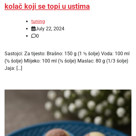
kolač koji se topi u ustima
tuning
July 22, 2024
0
Sastojci: Za tijesto: Brašno: 150 g (1 ½ šolje) Voda: 100 ml
(½ šolje) Mlijeko: 100 ml (½ šolje) Maslac: 80 g (1/3 šolje)
Jaja: […]