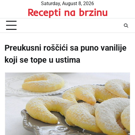
Skip
Saturday, August 8, 2026
Recepti na brzinu
to
content
Preukusni roščići sa puno vanilije
koji se tope u ustima