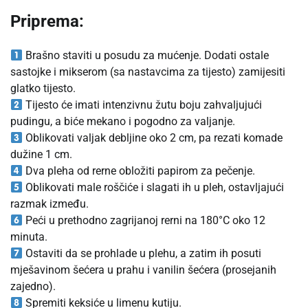
Priprema:
Brašno staviti u posudu za mućenje. Dodati ostale
sastojke i mikserom (sa nastavcima za tijesto) zamijesiti
glatko tijesto.
Tijesto će imati intenzivnu žutu boju zahvaljujući
pudingu, a biće mekano i pogodno za valjanje.
Oblikovati valjak debljine oko 2 cm, pa rezati komade
dužine 1 cm.
Dva pleha od rerne obložiti papirom za pečenje.
Oblikovati male roščiće i slagati ih u pleh, ostavljajući
razmak između.
Peći u prethodno zagrijanoj rerni na 180°C oko 12
minuta.
Ostaviti da se prohlade u plehu, a zatim ih posuti
mješavinom šećera u prahu i vanilin šećera (prosejanih
zajedno).
Spremiti keksiće u limenu kutiju.