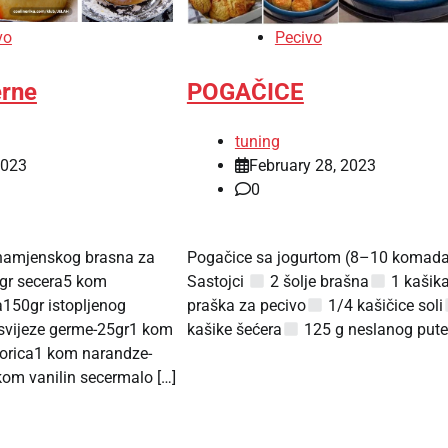
Pecivo
vo
POGAČICE
erne
tuning
February 28, 2023
2023
0
Pogačice sa jogurtom (8–10 komada
 namjenskog brasna za
Sastojci
2 šolje brašna
1 kašik
0gr secera5 kom
praška za pecivo
1/4 kašičice soli
a150gr istopljenog
kašike šećera
125 g neslanog pute
svijeze germe-25gr1 kom
korica1 kom narandze-
kom vanilin secermalo […]