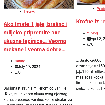
Peci
Pecivo
Krofne iz r
Ako imate 1 jaje, brašno i
mlijeko pripremite ove
tuning
April 3, 
ukusne lepinice… Veoma
0
mekane i veoma dobre…
… Sastojci600gr
tuning
dizana tijesta15
July 17, 2024
jaja120ml mlijek
0
maslaca1 kocka 
limuna-izribana 
Baršunasti kruh s mlijekom od vanilije
izribana korica1 
Uživajte u divnom okusu ovog nježnog
kruha, prepunog vanilije, koji je idealan za