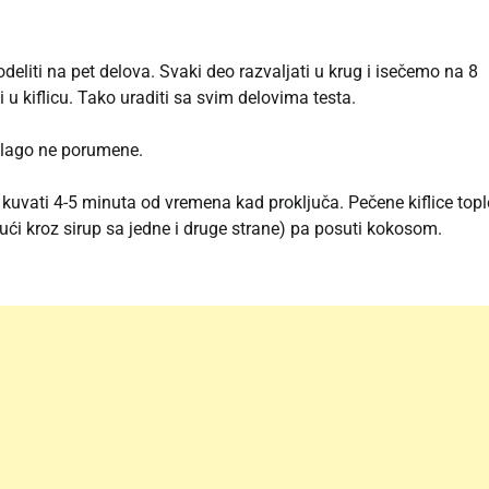
deliti na pet delova. Svaki deo razvaljati u krug i isečemo na 8
i u kiflicu. Tako uraditi sa svim delovima testa.
 blago ne porumene.
kuvati 4-5 minuta od vremena kad proključa. Pečene kiflice topl
vući kroz sirup sa jedne i druge strane) pa posuti kokosom.