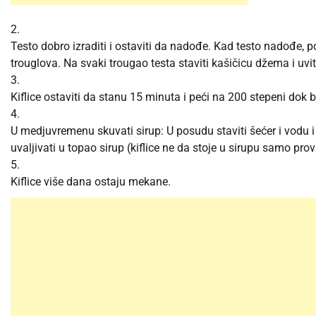
2.
Testo dobro izraditi i ostaviti da nadođe. Kad testo nadođe, po
trouglova. Na svaki trougao testa staviti kašičicu džema i uvit
3.
Kiflice ostaviti da stanu 15 minuta i peći na 200 stepeni dok
4.
U medjuvremenu skuvati sirup: U posudu staviti šećer i vodu i 
uvaljivati u topao sirup (kiflice ne da stoje u sirupu samo pro
5.
Kiflice više dana ostaju mekane.