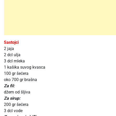
Sastojci
2 jaja
2 dcl ulja
3 dcl mleka
1 kašika suvog kvasca
100 gr šećera
oko 700 gr brašna
Za fil:
džem od šljiva
Za sirup:
200 gr šećera
3 dcl vode