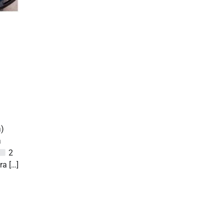
)
a
2
ra […]