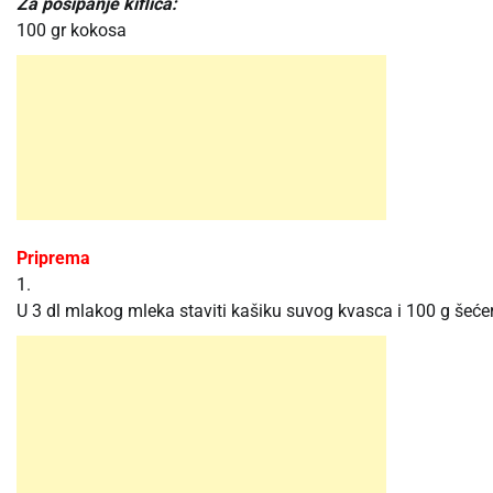
Za posipanje kiflica:
100 gr kokosa
Priprema
1.
U 3 dl mlakog mleka staviti kašiku suvog kvasca i 100 g šećera