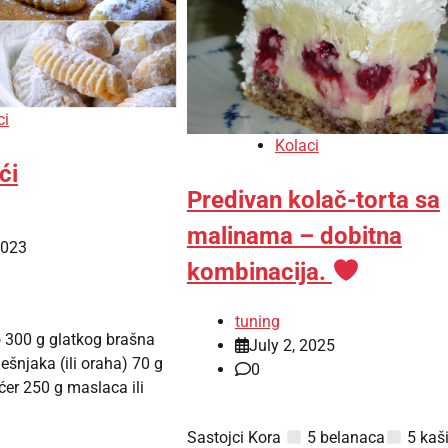
ci
Kolaci
ći
Predivan kolač-torta sa
malinama – dobitna
2023
kombinacija.
tuning
o 300 g glatkog brašna
July 2, 2025
ešnjaka (ili oraha) 70 g
0
ećer 250 g maslaca ili
Sastojci Kora
5 belanaca
5 kaš