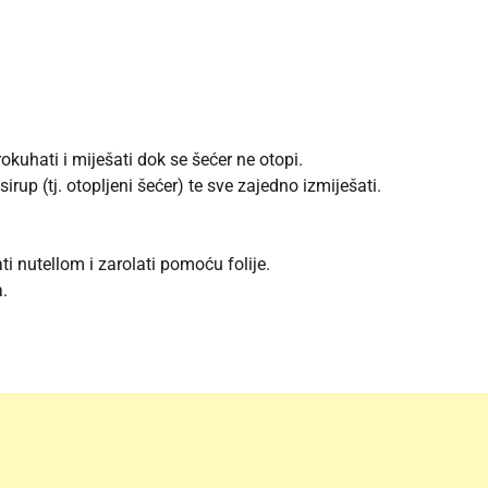
prokuhati i miješati dok se šećer ne otopi.
irup (tj. otopljeni šećer) te sve zajedno izmiješati.
i nutellom i zarolati pomoću folije.
.