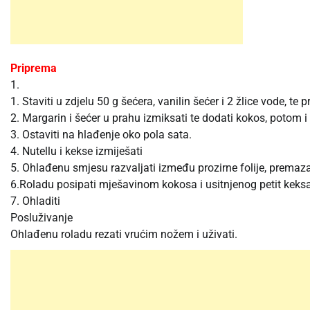
Priprema
1.
1. Staviti u zdjelu 50 g šećera, vanilin šećer i 2 žlice vode, te 
2. Margarin i šećer u prahu izmiksati te dodati kokos, potom i s
3. Ostaviti na hlađenje oko pola sata.
4. Nutellu i kekse izmiješati
5. Ohlađenu smjesu razvaljati između prozirne folije, premazat
6.Roladu posipati mješavinom kokosa i usitnjenog petit keksa
7. Ohladiti
Posluživanje
Ohlađenu roladu rezati vrućim nožem i uživati.