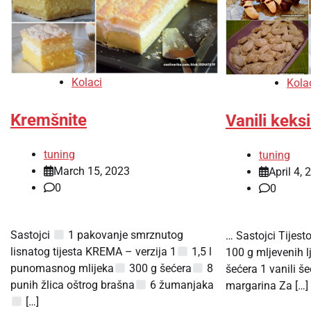
Kolaci
Kola
Kremšnite
Vanili keksi
tuning
tuning
March 15, 2023
April 4, 
0
0
Sastojci
1 pakovanje smrznutog
… Sastojci Tijest
lisnatog tijesta KREMA – verzija 1
1,5 l
100 g mljevenih lj
punomasnog mlijeka
300 g šećera
8
šećera 1 vanili š
punih žlica oštrog brašna
6 žumanjaka
margarina Za […]
[…]