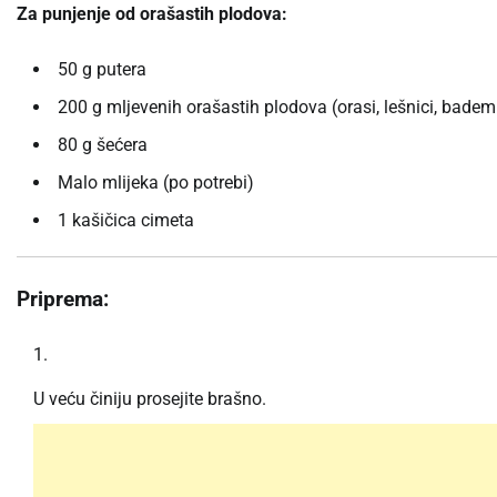
Za punjenje od orašastih plodova:
50 g putera
200 g mljevenih orašastih plodova (orasi, lešnici, bademi,
80 g šećera
Malo mlijeka (po potrebi)
1 kašičica cimeta
Priprema:
U veću činiju prosejite brašno.