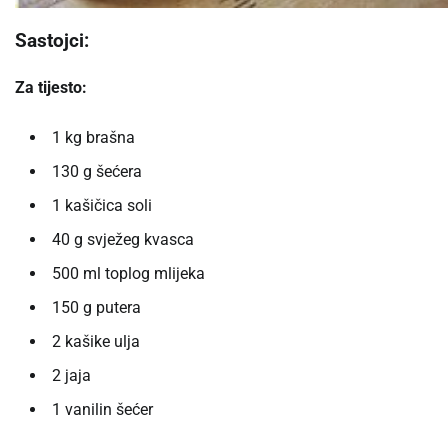
Sastojci:
Za tijesto:
1 kg brašna
130 g šećera
1 kašičica soli
40 g svježeg kvasca
500 ml toplog mlijeka
150 g putera
2 kašike ulja
2 jaja
1 vanilin šećer