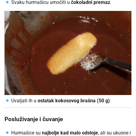
Svaku hurmašicu umočiti u
čokoladni premaz
.
Uvaljati ih u
ostatak kokosovog brašna (50 g)
.
Posluživanje i čuvanje
Hurmašice su
najbolje kad malo odstoje
, ali su ukusne i