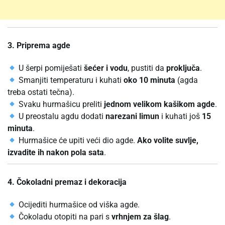
3. Priprema agde
U šerpi pomiješati
šećer i vodu
, pustiti da
proključa
.
Smanjiti temperaturu i kuhati
oko 10 minuta
(agda
treba ostati tečna).
Svaku hurmašicu preliti
jednom velikom kašikom agde
.
U preostalu agdu dodati
narezani limun
i kuhati još
15
minuta
.
Hurmašice će upiti veći dio agde.
Ako volite suvlje,
izvadite ih nakon pola sata
.
4. Čokoladni premaz i dekoracija
Ocijediti hurmašice od viška agde.
Čokoladu otopiti na pari s
vrhnjem za šlag
.