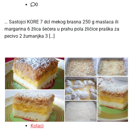
0
… Sastojci KORE 7 dcl mekog brasna 250 g maslaca ili
margarina 6 žlica šećera u prahu pola žličice praška za
pecivo 2 žumanjka 3 […]
Kolaci