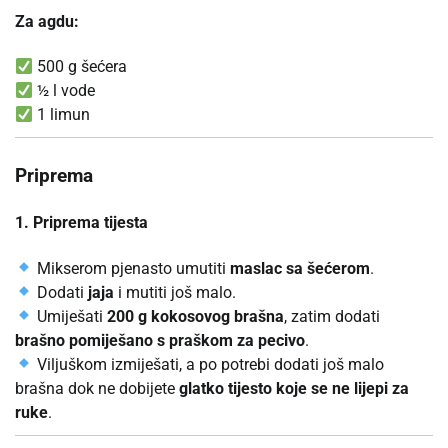
Za agdu:
500 g šećera
½ l vode
1 limun
Priprema
1. Priprema tijesta
Mikserom pjenasto umutiti
maslac sa šećerom
.
Dodati
jaja
i mutiti još malo.
Umiješati
200 g kokosovog brašna
, zatim dodati
brašno pomiješano s praškom za pecivo
.
Viljuškom izmiješati, a po potrebi dodati još malo
brašna dok ne dobijete
glatko tijesto koje se ne lijepi za
ruke
.