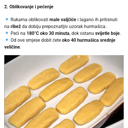
2. Oblikovanje i pečenje
Rukama oblikovati
male valjčiće
i lagano ih pritisnuti
na
ribež
da dobiju prepoznatljiv uzorak hurmašica.
Peći na
180°C oko 30 minuta
, dok ostanu
svijetle boje
.
Od ove smjese dobit ćete
oko 40 hurmašica srednje
veličine
.