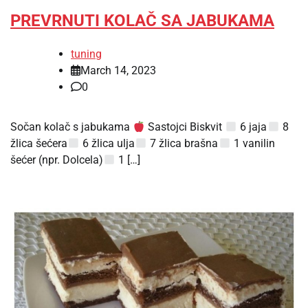
PREVRNUTI KOLAČ SA JABUKAMA
tuning
March 14, 2023
0
Sočan kolač s jabukama
Sastojci Biskvit
6 jaja
8
žlica šećera
6 žlica ulja
7 žlica brašna
1 vanilin
šećer (npr. Dolcela)
1 […]