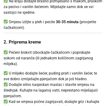
Na kraju dodajte brašno pomiješano s makom, praškom
za pecivo i vanilin šećerom. Miješajte samo dok se svi
sastojci ne sjedine.
Smjesu izlijte u pleh i pecite
30-35 minuta
(provjerite
čačkalicom).
2. Priprema kreme
Pečeni biskvit izbockajte čačkalicom i poprskajte
sokom od naranče (ili jednakom količinom zagrijanog
mlijeka).
U mlijeko dodajte šećer, puding prah i vanilin šećer, te
sve dobro izmiješajte pjenjačom dok je još hladno.
Dodajte sitno nasjeckan maslac i stavite smjesu na
štednjak. Kuhajte na laganoj vatri, neprestano miješajući
pjenjačom.
Kad se smjesa počne zagrijavati, dodajte griz i kuhajte