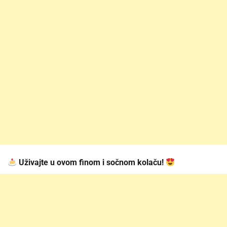
Uživajte u ovom finom i sočnom kolaču!