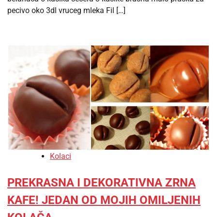
pecivo oko 3dl vruceg mleka Fil […]
Kolaci
PREKRASNA I DEKORATIVNA ZRNA
KAFE! JEDAN OD MOJIH OMILJENIH