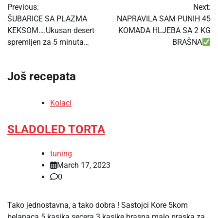
Previous:
Next:
navigation
ŠUBARICE SA PLAZMA
NAPRAVILA SAM PUNIH 45
KEKSOM….Ukusan desert
KOMADA HLJEBA SA 2 KG
spremljen za 5 minuta…
BRAŠNA
Još recepata
Kolaci
SLADOLED TORTA
tuning
March 17, 2023
0
Tako jednostavna, a tako dobra ! Sastojci Kore 5kom
belanaca 5 kasika secera 3 kasike brasna malo praska za