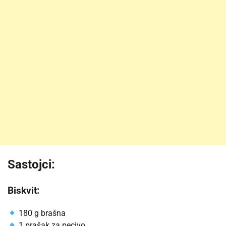
Sastojci:
Biskvit:
180 g brašna
1 prašak za pecivo