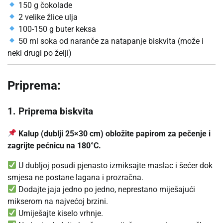
150 g čokolade
2 velike žlice ulja
100-150 g buter keksa
50 ml soka od naranče za natapanje biskvita (može i
neki drugi po želji)
Priprema:
1. Priprema biskvita
Kalup (dublji 25×30 cm) obložite papirom za pečenje i
zagrijte pećnicu na 180°C.
U dubljoj posudi pjenasto izmiksajte maslac i šećer dok
smjesa ne postane lagana i prozračna.
Dodajte jaja jedno po jedno, neprestano miješajući
mikserom na najvećoj brzini.
Umiješajte kiselo vrhnje.