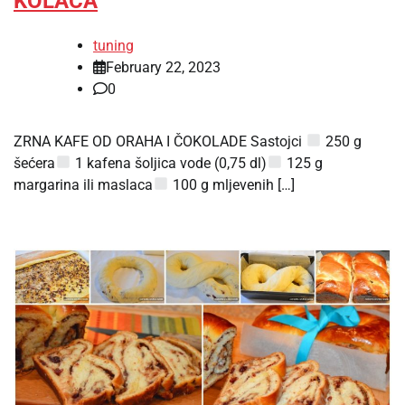
KOLAČA
tuning
February 22, 2023
0
ZRNA KAFE OD ORAHA I ČOKOLADE Sastojci
250 g
šećera
1 kafena šoljica vode (0,75 dl)
125 g
margarina ili maslaca
100 g mljevenih […]