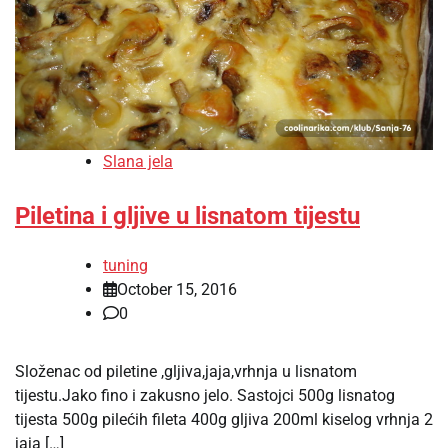
Slana jela
Piletina i gljive u lisnatom tijestu
tuning
October 15, 2016
0
Složenac od piletine ,gljiva,jaja,vrhnja u lisnatom
tijestu.Jako fino i zakusno jelo. Sastojci 500g lisnatog
tijesta 500g pilećih fileta 400g gljiva 200ml kiselog vrhnja 2
jaja […]