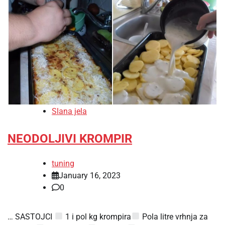
Slana jela
NEODOLJIVI KROMPIR
tuning
January 16, 2023
0
… SASTOJCI
1 i pol kg krompira
Pola litre vrhnja za