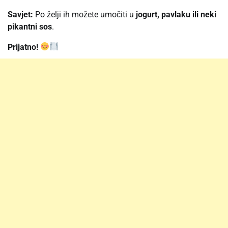
Savjet:
Po želji ih možete umočiti u
jogurt, pavlaku ili neki
pikantni sos
.
Prijatno!