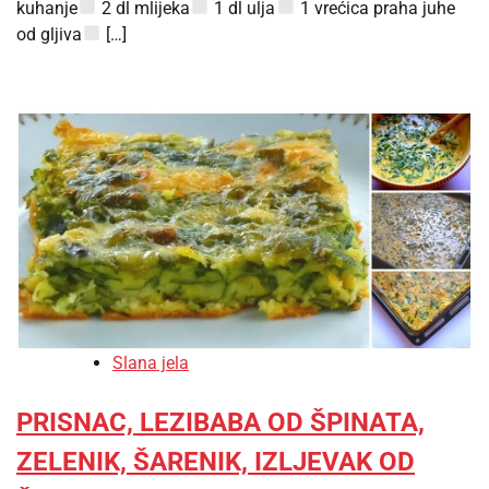
kuhanje
2 dl mlijeka
1 dl ulja
1 vrećica praha juhe
od gljiva
[…]
Slana jela
PRISNAC, LEZIBABA OD ŠPINATA,
ZELENIK, ŠARENIK, IZLJEVAK OD