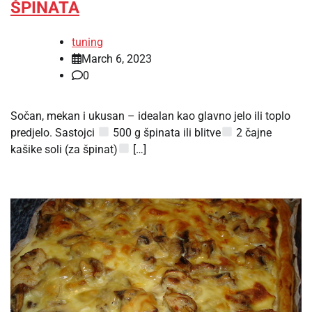
ŠPINATA
tuning
March 6, 2023
0
Sočan, mekan i ukusan – idealan kao glavno jelo ili toplo
predjelo. Sastojci
500 g špinata ili blitve
2 čajne
kašike soli (za špinat)
[…]