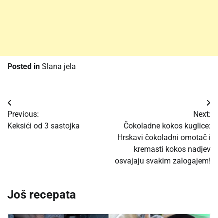
Posted in
Slana jela
Post
Previous:
Next:
navigation
Keksići od 3 sastojka
Čokoladne kokos kuglice:
Hrskavi čokoladni omotač i
kremasti kokos nadjev
osvajaju svakim zalogajem!
Još recepata