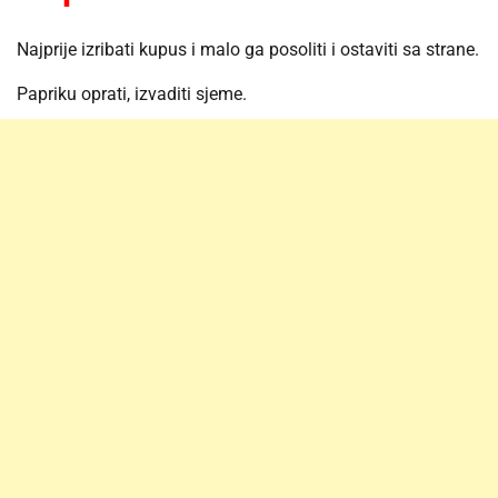
Najprije izribati kupus i malo ga posoliti i ostaviti sa strane.
Papriku oprati, izvaditi sjeme.