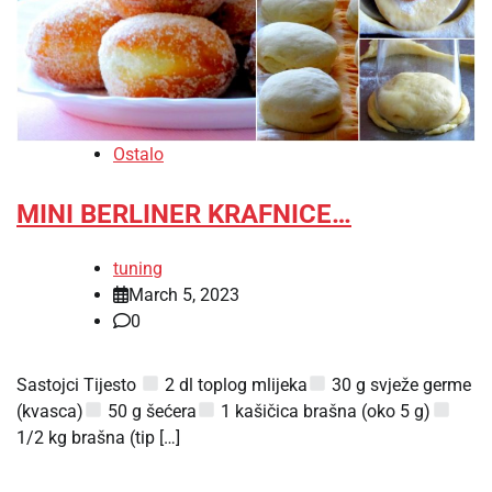
Ostalo
MINI BERLINER KRAFNICE…
tuning
March 5, 2023
0
Sastojci Tijesto
2 dl toplog mlijeka
30 g svježe germe
(kvasca)
50 g šećera
1 kašičica brašna (oko 5 g)
1/2 kg brašna (tip […]