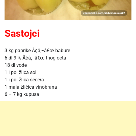
Sastojci
3 kg paprike Ã¢â‚¬â€œ babure
6 dl 9 % Ã¢â‚¬â€œ tnog octa
18 dl vode
1 i pol žlica soli
1 i pol žlica šećera
1 mala žličica vinobrana
6 – 7 kg kupusa