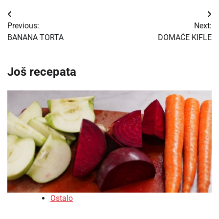
Post
Previous:
Next:
navigation
BANANA TORTA
DOMAĆE KIFLE
Još recepata
Ostalo