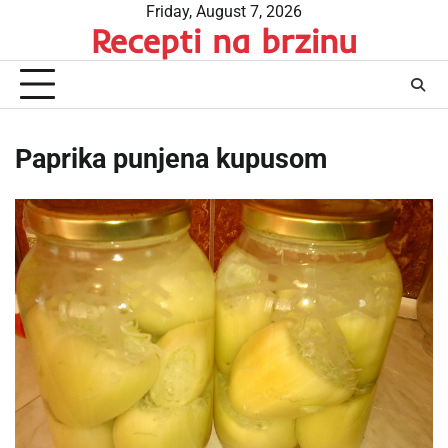
Skip
Friday, August 7, 2026
Recepti na brzinu
to
content
Paprika punjena kupusom