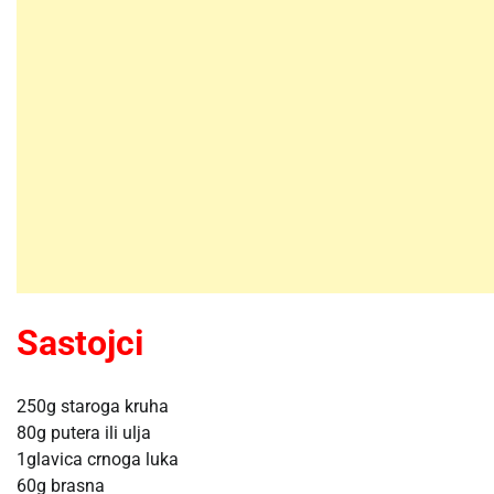
Sastojci
250g staroga kruha
80g putera ili ulja
1glavica crnoga luka
60g brasna