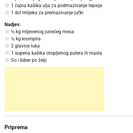
1 čajna kašika ulja za podmazivanje tepsije
1 dcl mlijeka za premazivanje jufki
Nadjev:
½ kg mljevenog junećeg mesa
½ kg krompira
2 glavice luka
1 supena kašika otopljenog putera ili masla
So i biber po želji
Priprema