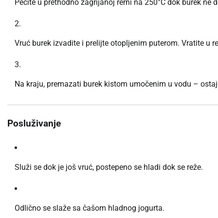
Pecite u prethodno zagrijanoj rerni na 250°C dok burek ne 
Vruć burek izvadite i prelijte otopljenim puterom. Vratite u 
Na kraju, premazati burek kistom umočenim u vodu – ostaje
Posluživanje
Služi se dok je još vruć, postepeno se hladi dok se reže.
Odlično se slaže sa čašom hladnog jogurta.