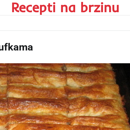
Recepti na brzinu
jufkama