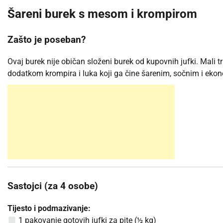
Šareni burek s mesom i krompirom
Zašto je poseban?
Ovaj burek nije običan složeni burek od kupovnih jufki. Mali 
dodatkom krompira i luka koji ga čine šarenim, sočnim i eko
Sastojci (za 4 osobe)
Tijesto i podmazivanje:
1 pakovanje gotovih jufki za pite (½ kg)