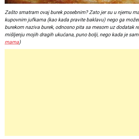
Zašto smatram ovaj burek posebnim? Zato jer su u njemu mali
kupovnim jufkama (kao kada pravite baklavu) nego ga možete 
burekom naziva burek, odnosno pita sa mesom uz dodatak rend
mišljenju mojih dragih ukućana, puno bolji, nego kada je sam
mama
)