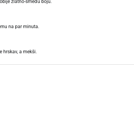
dobije zlatno-smeđu boju.
rernu na par minuta.
 hrskav, a mekši.