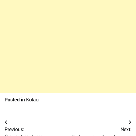
Posted in
Kolaci
Post
Previous:
Next:
navigation