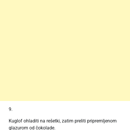
Kuglof ohladiti na rešetki, zatim preliti pripremljenom
glazurom od čokolade.