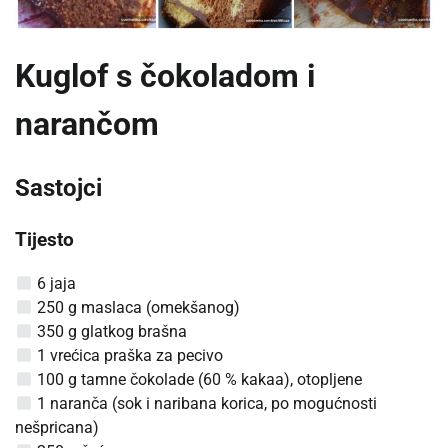
Kuglof s čokoladom i
narančom
Sastojci
Tijesto
6 jaja
250 g maslaca (omekšanog)
350 g glatkog brašna
1 vrećica praška za pecivo
100 g tamne čokolade (60 % kakaa), otopljene
1 naranča (sok i naribana korica, po mogućnosti
nešpricana)