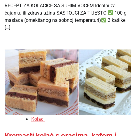
RECEPT ZA KOLAČIĆE SA SUHIM VOĆEM Idealni za
čajanku ili zdravu užinu SASTOJCI ZA TIJESTO
100 g
maslaca (omekšanog na sobnoj temperaturi)
3 kašike
[…]
Kolaci
Kremasti kolač s orasima, kafom i