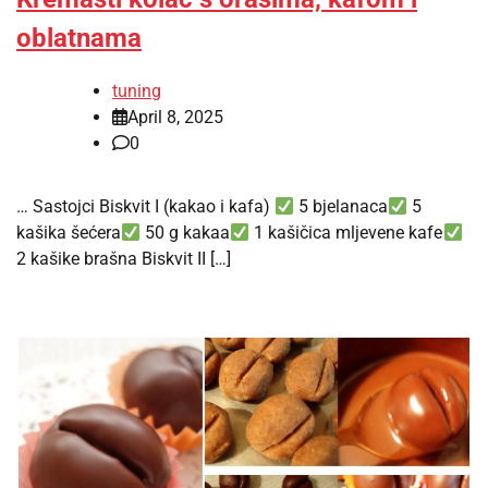
oblatnama
tuning
April 8, 2025
0
… Sastojci Biskvit I (kakao i kafa)
5 bjelanaca
5
kašika šećera
50 g kakaa
1 kašičica mljevene kafe
2 kašike brašna Biskvit II […]