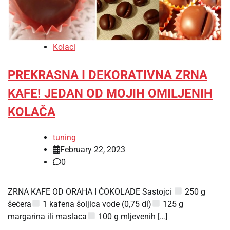
Kolaci
PREKRASNA I DEKORATIVNA ZRNA
KAFE! JEDAN OD MOJIH OMILJENIH
KOLAČA
tuning
February 22, 2023
0
ZRNA KAFE OD ORAHA I ČOKOLADE Sastojci
250 g
šećera
1 kafena šoljica vode (0,75 dl)
125 g
margarina ili maslaca
100 g mljevenih […]