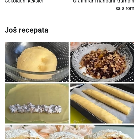
Čokoladni keksići
Gratinirani naribani krumpiri
sa sirom
Još recepata