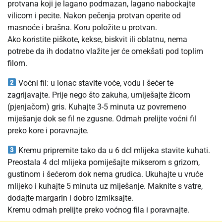
protvana koji je lagano podmazan, lagano nabockajte
vilicom i pecite. Nakon pečenja protvan operite od
masnoće i brašna. Koru položite u protvan.
Ako koristite piškote, kekse, biskvit ili oblatnu, nema
potrebe da ih dodatno vlažite jer će omekšati pod toplim
filom.
Voćni fil: u lonac stavite voće, vodu i šećer te
zagrijavajte. Prije nego što zakuha, umiješajte žicom
(pjenjačom) gris. Kuhajte 3-5 minuta uz povremeno
miješanje dok se fil ne zgusne. Odmah prelijte voćni fil
preko kore i poravnajte.
Kremu pripremite tako da u 6 dcl mlijeka stavite kuhati.
Preostala 4 dcl mlijeka pomiješajte mikserom s grizom,
gustinom i šećerom dok nema grudica. Ukuhajte u vruće
mlijeko i kuhajte 5 minuta uz miješanje. Maknite s vatre,
dodajte margarin i dobro izmiksajte.
Kremu odmah prelijte preko voćnog fila i poravnajte.