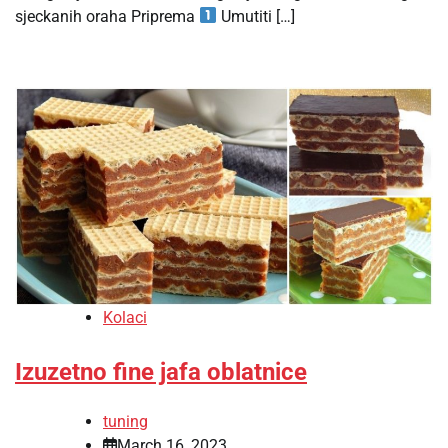
sjeckanih oraha Priprema
Umutiti […]
Kolaci
Izuzetno fine jafa oblatnice
tuning
March 16, 2023