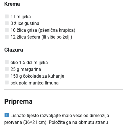
Krema
1 l mlijeka
3 žlice gustina
10 žlica grisa (pšenična krupica)
12 žlica šećera (ili više po želji)
Glazura
oko 1.5 dcl mlijeka
25 g margarina
150 g čokolade za kuhanje
sok pola manjeg limuna
Priprema
Lisnato tijesto razvaljajte malo veće od dimenzija
protvana (36×21 cm). Položite ga na obrnutu stranu