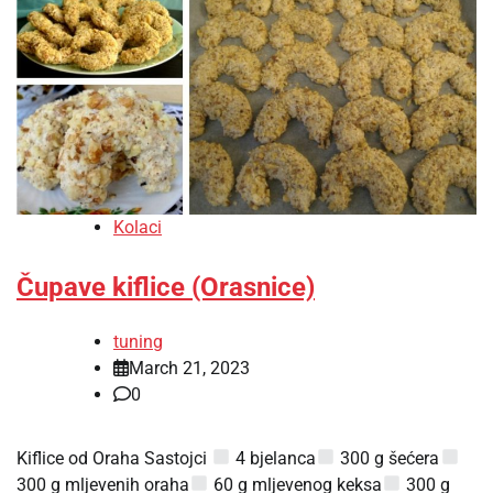
Kolaci
Čupave kiflice (Orasnice)
tuning
March 21, 2023
0
Kiflice od Oraha Sastojci
4 bjelanca
300 g šećera
300 g mljevenih oraha
60 g mljevenog keksa
300 g