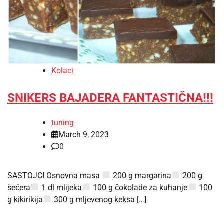
Kolaci
SNIKERS BAJADERA FANTASTIČNA!!!
tuning
March 9, 2023
0
SASTOJCI Osnovna masa
200 g margarina
200 g
šećera
1 dl mlijeka
100 g čokolade za kuhanje
100
g kikirikija
300 g mljevenog keksa […]