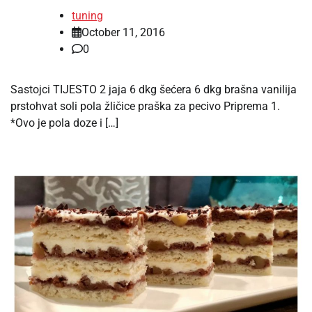
tuning
October 11, 2016
0
Sastojci TIJESTO 2 jaja 6 dkg šećera 6 dkg brašna vanilija
prstohvat soli pola žličice praška za pecivo Priprema 1.
*Ovo je pola doze i […]