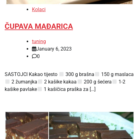
Kolaci
ČUPAVA MAĐARICA
tuning
January 6, 2023
0
SASTOJCI Kakao tijesto
300 g brašna
150 g maslaca
2 žumanjka
2 kašike kakaa
200 g šećera
1-2
kašike pavlake
1 kašičica praška za […]