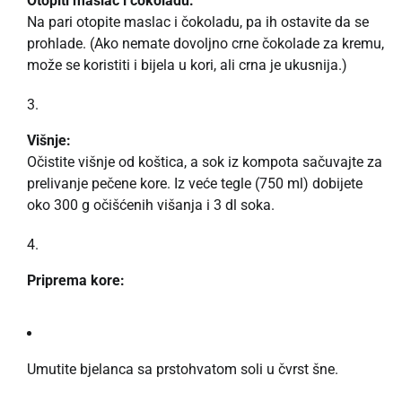
Otopiti maslac i čokoladu:
Na pari otopite maslac i čokoladu, pa ih ostavite da se
prohlade. (Ako nemate dovoljno crne čokolade za kremu,
može se koristiti i bijela u kori, ali crna je ukusnija.)
Višnje:
Očistite višnje od koštica, a sok iz kompota sačuvajte za
prelivanje pečene kore. Iz veće tegle (750 ml) dobijete
oko 300 g očišćenih višanja i 3 dl soka.
Priprema kore:
Umutite bjelanca sa prstohvatom soli u čvrst šne.