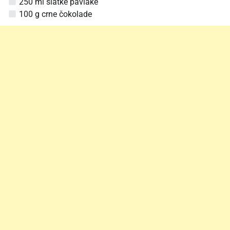
250 ml slatke pavlake
100 g crne čokolade