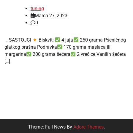
tuning
March 27, 2023
0
… SASTOJCI
Biskvit:
4 jaja
250 grama Pšeničnog
glatkog brašna Podravka
170 grama maslaca ili
margarina
200 grama šećera
2 vrećice Vanilin šećera
[…]
Theme: Full News By
Adore Themes
.