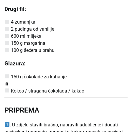
Drugi fil:
4 žumanjka
2 pudinga od vanilije
600 ml mlijeka
150 g margarina
100 g šećera u prahu
Glazura:
150 g čokolade za kuhanje
ili
Kokos / strugana čokolada / kakao
PRIPREMA
: U zdjelu staviti brašno, napraviti udubljenje i dodati
nasjeckani margarin, žumanjke, kakao, prašak za pecivo i