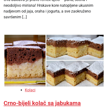
neodoljivo mirisna! Hrskave kore natopljene ukusnim
nadjevom od jaja, oraha i jogurta, a sve zaokruženo
savršenim […]
Kolaci
Crno-bijeli kolač sa jabukama