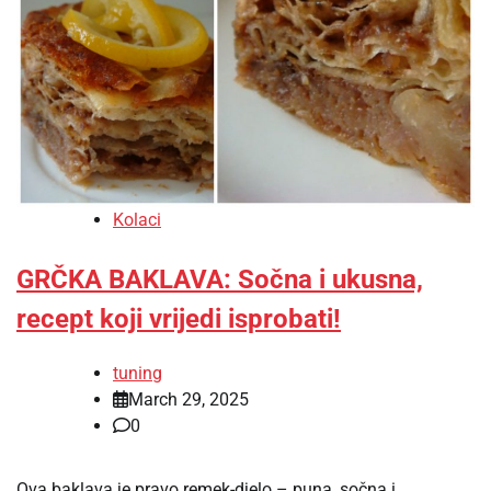
Kolaci
GRČKA BAKLAVA: Sočna i ukusna,
recept koji vrijedi isprobati!
tuning
March 29, 2025
0
Ova baklava je pravo remek-djelo – puna, sočna i