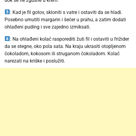
dok se ne zgusne u krem.
: Kad je fil gotov, skloniti s vatre i ostaviti da se hladi.
Posebno umutiti margarin i šećer u prahu, a zatim dodati
ohlađeni puding i sve zajedno izmiksati.
: Na ohlađeni kolač rasporediti žuti fil i ostaviti u frižider
da se stegne, oko pola sata. Na kraju ukrasiti otopljenom
čokoladom, kokosom ili struganom čokoladom. Kolač
narezati na kriške i poslužiti.