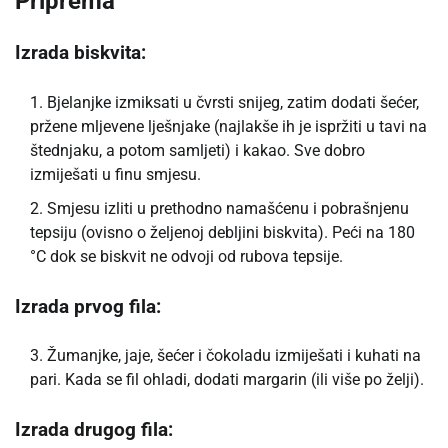
Priprema
Izrada biskvita:
Bjelanjke izmiksati u čvrsti snijeg, zatim dodati šećer,
pržene mljevene lješnjake (najlakše ih je ispržiti u tavi na
štednjaku, a potom samljeti) i kakao. Sve dobro
izmiješati u finu smjesu.
Smjesu izliti u prethodno namašćenu i pobrašnjenu
tepsiju (ovisno o željenoj debljini biskvita). Peći na 180
°C dok se biskvit ne odvoji od rubova tepsije.
Izrada prvog fila:
Žumanjke, jaje, šećer i čokoladu izmiješati i kuhati na
pari. Kada se fil ohladi, dodati margarin (ili više po želji).
Izrada drugog fila: