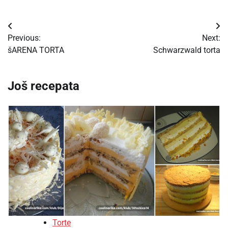
Post
Previous:
Next:
navigation
šARENA TORTA
Schwarzwald torta
Još recepata
Torte