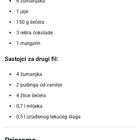
6 žumanjaka
1 jaje
150 g šećera
3 rebra čokolade
1 margarin
Sastojci za drugi fil:
4 žumanjka
2 pudinga od vanilije
4 žlice šećera
0,7 l mlijeka
0,5 l izrađenog tekućeg šlaga